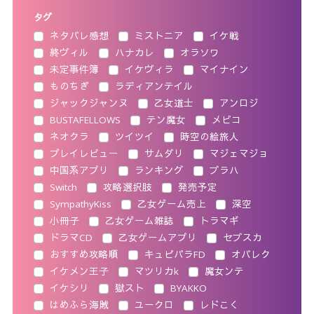
タグ
ネタバレ感想
ミストニア
イケ戦
終ヴィル
ハナカレ
オラソワ
未定事件簿
イケヴィラ
マイナイン
ものちぎ
ラディアンテイル
ジャックジャンヌ
乙女道士
アンロジ
BUSTAFELLOWS
テン魔女
メビコ
ネオクラ
ツイツイ
時空の絵旅人
プレイレビュー
サムダリ
マジェマジョ
中国系アプリ
ランキング
ブラハ
Switch
攻略選択肢
発売予定
SympathyKiss
乙女ゲーム売上
深空
小冊子
乙女ゲーム雑誌
トラマギ
ドラマCD
乙女ゲームアプリ
セブスカ
おすすめ攻略順
キュピパラFD
オバレク
イケメン王子
マツリカk
魔女ンテ
イケシリ
獄スト
BYAKKO
はめふら海賊
ユークロ
レドこく