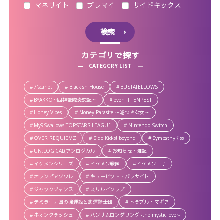
マネサイト
ブレマイ
サイドキックス
検索
カテゴリで探す
CATEGORY LIST
7'scarlet
Blackish House
BUSTAFELLOWS
BYAKKO～四神部隊炎恋記～
even if TEMPEST
Honey Vibes
Money Parasite ～嘘つきな女～
My9Swallows TOPSTARS LEAGUE
Nintendo Switch
OVER REQUIEMZ
Side Kicks! beyond
SympathyKiss
UN:LOGICAL(アンロジカル
お知らせ・雑記
イケメンシリーズ
イケメン戦国
イケメン王子
オランピアソワレ
キューピット・パラサイト
ジャックジャンヌ
スリルインラブ
テミラーナ国の強運姫と悲運騎士団
トラブル・マギア
ネオンクラッシュ
ハンサムロンダリング -the mystic lover-