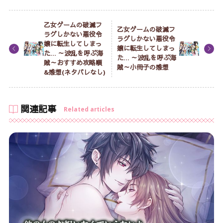
乙女ゲームの破滅フ
乙女ゲームの破滅フ
ラグしかない悪役令
ラグしかない悪役令
嬢に転生してしまっ
嬢に転生してしまっ
た… ～波乱を呼ぶ海
た… ～波乱を呼ぶ海
賊～おすすめ攻略順
賊～小冊子の感想
&感想(ネタバレなし)
関連記事
Related articles