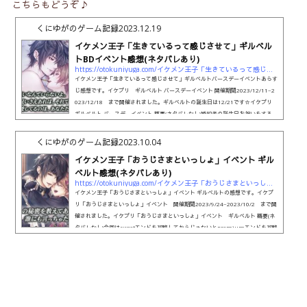
こちらもどうぞ♪
くにゆがのゲーム記録
2023.12.19
イケメン王子「生きているって感じさせて」ギルベル
トBDイベント感想(ネタバレあり)
https://otokuniyuga.com/イケメン王子「生きているって感じさせて」ギル
イケメン王子「生きているって感じさせて」ギルベルトバースデーイベントあらす
じ感想です。イケプリ ギルベルト バースデーイベント 開催期間2023/12/11~2
023/12/18 まで開催されました。ギルベルトの誕生日は12/21です☆イケプリ
ギルベルト バースデーイベント 概要(ネタバレなし)婚約者の誕生日お祝いをする…
それだけで命がけな、相変わらずとっても面倒で厄介なギルベルト様の幸せな誕生
日ストーリーです❤イケプリ ギルベルト バースデーイベント あらすじ感想(ネタ
くにゆがのゲーム記録
2023.10.04
バレあり)ヴァルターさんの定期健診を何とかギルベルトに受...
イケメン王子「おうじさまといっしょ」イベント ギル
ベルト感想(ネタバレあり)
https://otokuniyuga.com/イケメン王子「おうじさまといっしょ」イベント
イケメン王子「おうじさまといっしょ」イベント ギルベルトの感想です。イケプ
リ「おうじさまといっしょ」イベント 開催期間2023/9/24~2023/10/2 まで開
催されました。イケプリ「おうじさまといっしょ」イベント ギルベルト 概要(ネ
タバレなし)今回はsweetエンドを攻略してからじゃないとpremiumエンドを攻略
出来ないという仕様のものです。エピローグはsweetエンドを攻略しただけでも購
入可能になりますが、話の流れが共通→sweet→premium→エピローグとなって
います。今回の攻略対象キャラは3人（ギルベルト、サリエル、ルーク）で...