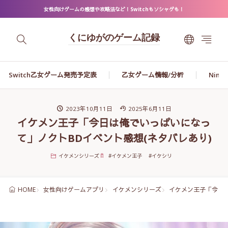
女性向けゲームの感想や攻略法など！Switchもソシャゲも！
くにゆがのゲーム記録
Switch乙女ゲーム発売予定表
乙女ゲーム情報/分析
Ninte
2023年10月11日
2025年6月11日
イケメン王子「今日は俺でいっぱいになっ
て」ノクトBDイベント感想(ネタバレあり)
イケメンシリーズ
#
イケメン王子
#
イケシリ
女性向けゲームアプリ
イケメンシリーズ
イケメン王子「今日は
HOME