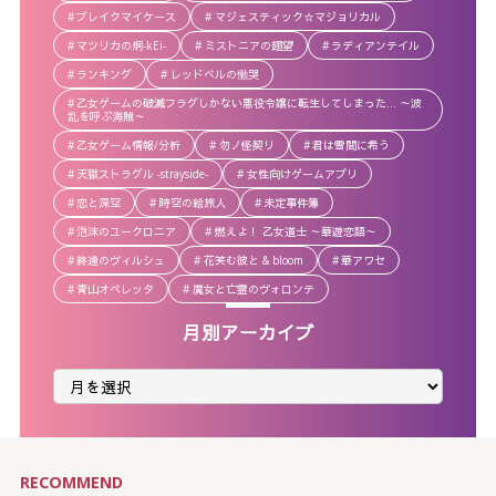
ブレイクマイケース
マジェスティック☆マジョリカル
マツリカの炯-kEi-
ミストニアの翅望
ラディアンテイル
ランキング
レッドベルの慟哭
乙女ゲームの破滅フラグしかない悪役令嬢に転生してしまった… ～波
乱を呼ぶ海賊～
乙女ゲーム情報/分析
勿ノ怪契リ
君は雪間に希う
天獄ストラグル -strayside-
女性向けゲームアプリ
恋と深空
時空の絵旅人
未定事件簿
泡沫のユークロニア
燃えよ！ 乙女道士 ～華遊恋語～
終遠のヴィルシュ
花笑む彼と & bloom
華アワセ
青山オペレッタ
魔女と亡霊のヴォロンテ
月別アーカイブ
月
別
ア
ー
カ
イ
ブ
RECOMMEND