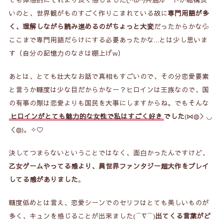
でも体感的にそれより長く感じました(;^ω^)共通ルートが結構長
いのと、世界観がものすごく作りこまれている故に
専門用語が多
く、理解しながら読み進めるのがちょっと大変
だったからかな💦
ここまで専門用語だらけにする必要あったかな…とは少し思いま
す（自分の記憶力のなさは棚上げw）
あとは、とても壮大なお話で真相もすごいので、その分恋愛要素
と言うか糖度は少な目だからかなー？ヒロインは王族なので、国
の有事の際は恋愛よりも国民を大事にしますからね。でもそんな
ヒロインがとても魅力的な女性で私はすごく好き
でした
(⋈◍＞◡
＜◍)。✧♡
決してつまらないということではなく、面白かったんですけど、
乙女ゲームやってる感より、異世界ファンタジー超大作をプレイ
してる感がありました
。
糖度低めとは言え、恋愛シーンでのセリフはとても美しいものが
多く、キュンを感じることが出来ました(⌒∇⌒)
出てくる言葉がど