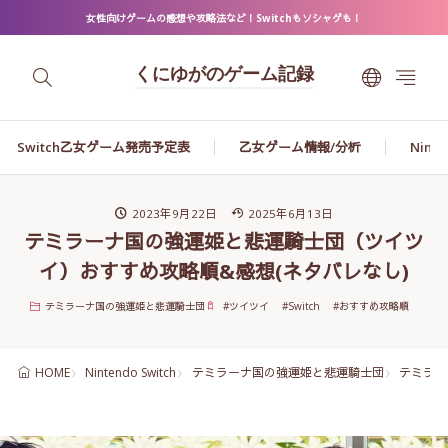
女性向けゲームの感想や攻略法など！Switchもソシャゲも！
くにゆがのゲーム記録
Switch乙女ゲーム発売予定表
乙女ゲーム情報/分析
Ninte
2023年9月22日
2025年6月13日
テミラーナ国の強運姫と悲運騎士団（ツイツ
イ）おすすめ攻略順&感想(ネタバレなし)
テミラーナ国の強運姫と悲運騎士団
#
ツイツイ
#
Switch
#
おすすめ攻略順
Nintendo Switch
テミラーナ国の強運姫と悲運騎士団
テミラー
HOME