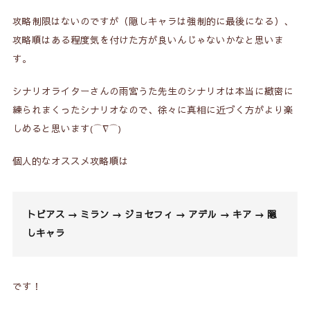
攻略制限はないのですが（隠しキャラは強制的に最後になる）、
攻略順はある程度気を付けた方が良いんじゃないかなと思いま
す。
シナリオライターさんの雨宮うた先生のシナリオは本当に緻密に
練られまくったシナリオなので、徐々に真相に近づく方がより楽
しめると思います(⌒∇⌒)
個人的なオススメ攻略順は
トビアス → ミラン → ジョセフィ → アデル → キア → 隠
しキャラ
です！