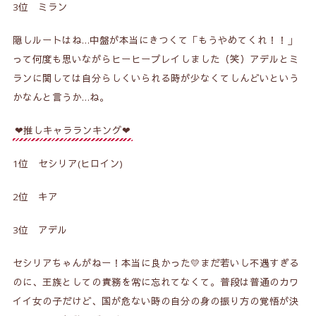
3位 ミラン
隠しルートはね…中盤が本当にきつくて「もうやめてくれ！！」
って何度も思いながらヒーヒープレイしました（笑）アデルとミ
ランに関しては自分らしくいられる時が少なくてしんどいという
かなんと言うか…ね。
❤推しキャラランキング❤
1位 セシリア(ヒロイン)
2位 キア
3位 アデル
セシリアちゃんがねー！本当に良かった💛まだ若いし不遇すぎる
のに、王族としての責務を常に忘れてなくて。普段は普通のカワ
イイ女の子だけど、国が危ない時の自分の身の振り方の覚悟が決