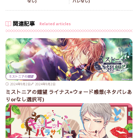
なし)
バレなし)
関連記事
Related articles
ミストニアの翅望
2024年9月2日
2024年9月2日
ミストニアの翅望 ライナス=ウォード感想(ネタバレあ
りorなし選択可)