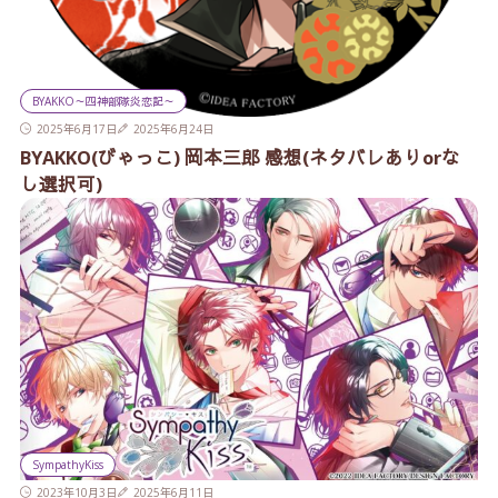
BYAKKO～四神部隊炎恋記～
2025年6月17日
2025年6月24日
BYAKKO(びゃっこ) 岡本三郎 感想(ネタバレありorな
し選択可)
SympathyKiss
2023年10月3日
2025年6月11日