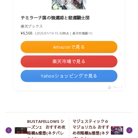
テミラーナ国の強運姫と悲運騎士団
楽天ブックス
¥6,568
（2025/01/14 15:42時点 | 楽天市場調べ）
Amazonで見る
楽天市場で見る
Yahooショッピングで見る
ポチップ
BUSTAFELLOWS シ
マジェスティック☆
ーズン2 おすすめ攻
マジョリカル おすす
略順&感想(ネタバレ
め攻略順&感想(ネタ