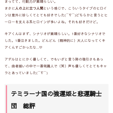
まってて、行動力が素晴らしい。
まさに
人の上に立つ人間
という感じで、こういうタイプのヒロイ
ンは意外に珍しくてとても好きでした(⌒∇⌒)どちらかと言うとヒ
ーローを支える系ヒロインが多いよね。それも好きだけど。
キアくんはまず、シナリオが素晴らしい。1番好きなシナリオで
した。1番泣きました。どんどん（精神的に）大人になってくキ
アくんすごかったな…💛
アデルはとにかく優しくて、でもいざと言う時の強引さもあっ
て、曲者揃いの中で一番常識人で（笑）声も優しくてとてもキャ
ラとあっていました(⌒∇⌒)
テミラーナ国の強運姫と悲運騎士
団 総評