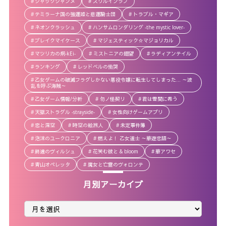
ジャックジャンヌ
スリルインラブ
テミラーナ国の強運姫と悲運騎士団
トラブル・マギア
ネオンクラッシュ
ハンサムロンダリング -the mystic lover-
ブレイクマイケース
マジェスティック☆マジョリカル
マツリカの炯-kEi-
ミストニアの翅望
ラディアンテイル
ランキング
レッドベルの慟哭
乙女ゲームの破滅フラグしかない悪役令嬢に転生してしまった… ～波
乱を呼ぶ海賊～
乙女ゲーム情報/分析
勿ノ怪契リ
君は雪間に希う
天獄ストラグル -strayside-
女性向けゲームアプリ
恋と深空
時空の絵旅人
未定事件簿
泡沫のユークロニア
燃えよ！ 乙女道士 ～華遊恋語～
終遠のヴィルシュ
花笑む彼と & bloom
華アワセ
青山オペレッタ
魔女と亡霊のヴォロンテ
月別アーカイブ
月
別
ア
ー