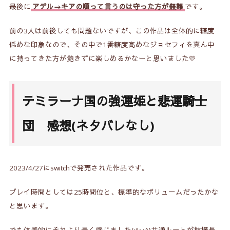
最後に
アデル→キアの順って言うのは守った方が無難
です。
前の3人は前後しても問題ないですが、この作品は全体的に糖度
低めな印象なので、その中で1番糖度高めなジョセフィを真ん中
に持ってきた方が飽きずに楽しめるかなーと思いました💛
テミラーナ国の強運姫と悲運騎士
団 感想(ネタバレなし)
2023/4/27にswitchで発売された作品です。
プレイ時間としては25時間位と、標準的なボリューム
だったかな
と思います。