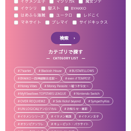
イケメン王子
マツリカk
魔女ンテ
イケシリ
獄スト
BYAKKO
はめふら海賊
ユークロ
レドこく
マネサイト
ブレマイ
サイドキックス
検索
カテゴリで探す
CATEGORY LIST
7'scarlet
Blackish House
BUSTAFELLOWS
BYAKKO～四神部隊炎恋記～
even if TEMPEST
Honey Vibes
Money Parasite ～嘘つきな女～
My9Swallows TOPSTARS LEAGUE
Nintendo Switch
OVER REQUIEMZ
Side Kicks! beyond
SympathyKiss
UN:LOGICAL(アンロジカル
お知らせ・雑記
イケメンシリーズ
イケメン戦国
イケメン王子
オランピアソワレ
キューピット・パラサイト