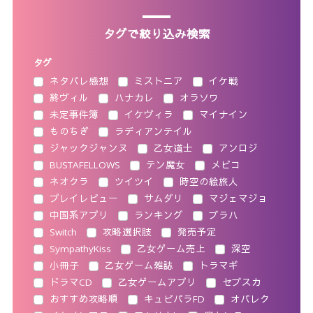
タグで絞り込み検索
タグ
ネタバレ感想
ミストニア
イケ戦
終ヴィル
ハナカレ
オラソワ
未定事件簿
イケヴィラ
マイナイン
ものちぎ
ラディアンテイル
ジャックジャンヌ
乙女道士
アンロジ
BUSTAFELLOWS
テン魔女
メビコ
ネオクラ
ツイツイ
時空の絵旅人
プレイレビュー
サムダリ
マジェマジョ
中国系アプリ
ランキング
ブラハ
Switch
攻略選択肢
発売予定
SympathyKiss
乙女ゲーム売上
深空
小冊子
乙女ゲーム雑誌
トラマギ
ドラマCD
乙女ゲームアプリ
セブスカ
おすすめ攻略順
キュピパラFD
オバレク