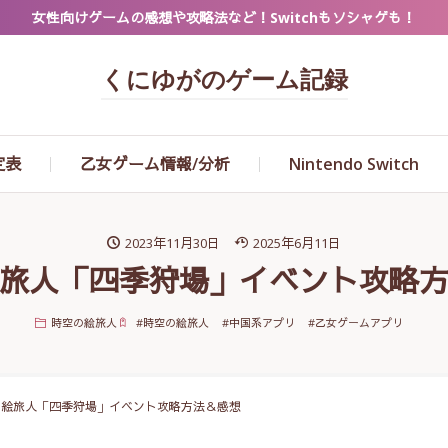
女性向けゲームの感想や攻略法など！Switchもソシャゲも！
くにゆがのゲーム記録
定表
乙女ゲーム情報/分析
Nintendo Switch
2023年11月30日
2025年6月11日
旅人「四季狩場」イベント攻略
時空の絵旅人
#
時空の絵旅人
#
中国系アプリ
#
乙女ゲームアプリ
の絵旅人「四季狩場」イベント攻略方法＆感想