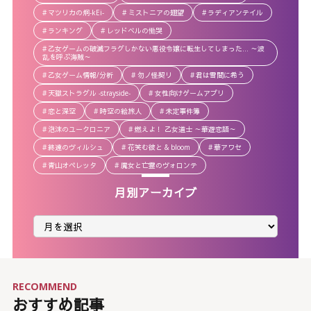
マツリカの炯-kEi-
ミストニアの翅望
ラディアンテイル
ランキング
レッドベルの慟哭
乙女ゲームの破滅フラグしかない悪役令嬢に転生してしまった… ～波
乱を呼ぶ海賊～
乙女ゲーム情報/分析
勿ノ怪契リ
君は雪間に希う
天獄ストラグル -strayside-
女性向けゲームアプリ
恋と深空
時空の絵旅人
未定事件簿
泡沫のユークロニア
燃えよ！ 乙女道士 ～華遊恋語～
終遠のヴィルシュ
花笑む彼と & bloom
華アワセ
青山オペレッタ
魔女と亡霊のヴォロンテ
月別アーカイブ
月
別
ア
ー
カ
イ
ブ
RECOMMEND
おすすめ記事