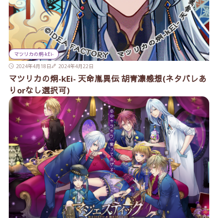
マツリカの炯-kEi-
2024年4月18日
2024年4月22日
マツリカの炯-kEi- 天命胤異伝 胡青凛感想(ネタバレあ
りorなし選択可)