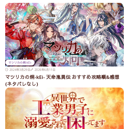
マツリカの炯-kEi-
2024年3月29日
2026年6月11日
マツリカの炯-kEi- 天命胤異伝 おすすめ攻略順&感想
(ネタバレなし)