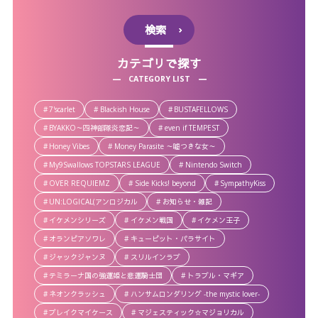
検索
カテゴリで探す
CATEGORY LIST
7'scarlet
Blackish House
BUSTAFELLOWS
BYAKKO～四神部隊炎恋記～
even if TEMPEST
Honey Vibes
Money Parasite ～嘘つきな女～
My9Swallows TOPSTARS LEAGUE
Nintendo Switch
OVER REQUIEMZ
Side Kicks! beyond
SympathyKiss
UN:LOGICAL(アンロジカル
お知らせ・雑記
イケメンシリーズ
イケメン戦国
イケメン王子
オランピアソワレ
キューピット・パラサイト
ジャックジャンヌ
スリルインラブ
テミラーナ国の強運姫と悲運騎士団
トラブル・マギア
ネオンクラッシュ
ハンサムロンダリング -the mystic lover-
ブレイクマイケース
マジェスティック☆マジョリカル