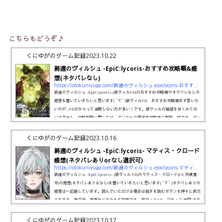
こちらもどうぞ♪
くにゆがのゲーム記録
2023.10.22
終遠のヴィルシュ -EpiC:lycoris-おすすめ攻略順&感
想(ネタバレなし)
https://otokuniyuga.com/終遠のヴィルシュ-epiclycoris-おすすめ攻略順感想ネタバ
終遠のヴィルシュ -EpiC:lycoris-(終ヴィルFD)のおすすめ攻略順やネタバレなしの
感想を書いていきたいと思います(⌒∇⌒)終ヴィルFD おすすめ攻略順まず言いた
いのが…FDだからって油断しない方が良い！です。終ヴィルの絶望を甘くみては
いけません。攻略制限に関しては、アンクゥは漂流者攻略後に解放、位です。アン
クゥ救済後日談は解放されたアンクゥを攻略後に解放されます。なので比較的自由
な順番で進めることが出来ますが、この順番によってはメンタルがもたない可能性
くにゆがのゲーム記録
2023.10.16
がありますのでわりと気を付けて進めた方が良いです。Side Sto...
終遠のヴィルシュ -EpiC:lycoris- マティス・クロード
感想(ネタバレありorなし選択可)
https://otokuniyuga.com/終遠のヴィルシュ-epiclycoris-マティス・クロード感想ネ/#FD
終遠のヴィルシュ -EpiC:lycoris- (終ヴィル FD)のマティス・クロード(CV.天﨑滉
平)の感想(ネタバレあり＆なし)を書いていきたいと思います(⌒∇⌒)ネタバレありの
感想は一応隠しています。読んでいただける場合は続きを読むボタンを押すと表示
されます。表示後、再度折りたたみも可能です。終ヴィルFD マティス 総評(ネタ
バレなし)個人的には、FDで一番しんどかったのは彼でした( ；∀；)全体的にきつか
った~。プレイ後はしんどくてしばらく何も手につかないレベル。。マティスくん
くにゆがのゲーム記録
2023.10.17