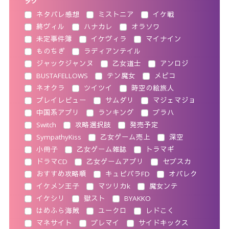
タグ
ネタバレ感想
ミストニア
イケ戦
終ヴィル
ハナカレ
オラソワ
未定事件簿
イケヴィラ
マイナイン
ものちぎ
ラディアンテイル
ジャックジャンヌ
乙女道士
アンロジ
BUSTAFELLOWS
テン魔女
メビコ
ネオクラ
ツイツイ
時空の絵旅人
プレイレビュー
サムダリ
マジェマジョ
中国系アプリ
ランキング
ブラハ
Switch
攻略選択肢
発売予定
SympathyKiss
乙女ゲーム売上
深空
小冊子
乙女ゲーム雑誌
トラマギ
ドラマCD
乙女ゲームアプリ
セブスカ
おすすめ攻略順
キュピパラFD
オバレク
イケメン王子
マツリカk
魔女ンテ
イケシリ
獄スト
BYAKKO
はめふら海賊
ユークロ
レドこく
マネサイト
ブレマイ
サイドキックス