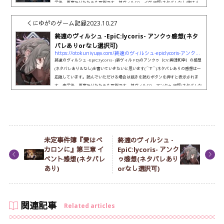
示後、再度折りたたみも可能です。終ヴィルFD イヴ 総評(ネタバレなし)彼はメ
インヒーロー的な立ち位置ですが…無印の時からなんとも不遇オンパレードですよ
ね( ；∀；)今回もそんな感じで、アンコールはマイルドになってるとは言えなんと
くにゆがのゲーム記録
2023.10.27
も切なかったりでした。救済後日談は集大成！！という感じ...
終遠のヴィルシュ -EpiC:lycoris- アンクゥ感想(ネタ
バレありorなし選択可)
https://otokuniyuga.com/終遠のヴィルシュ-epiclycoris-アンクゥ感想ネタバレありor
終遠のヴィルシュ -EpiC:lycoris- (終ヴィル FD)のアンクゥ（CV:興津和幸）の感想
(ネタバレあり＆なし)を書いていきたいと思います(⌒∇⌒)ネタバレありの感想は一
応隠しています。読んでいただける場合は続きを読むボタンを押すと表示されま
す。表示後、再度折りたたみも可能です。終ヴィルFD アンクゥ 総評(ネタバレな
し)アンクゥのみ、他のキャラのアンコール的なIFストーリーがVirche de La salu
t -Ankou-として独立しています。これが…他キャラとはくらべものにならないほ
ど長いです！！大ボリューム！！まあ…そういえば無印もアン...
未定事件簿『愛はベ
終遠のヴィルシュ -
カロンに』第三章 イ
EpiC:lycoris- アンク
ベント感想(ネタバレ
ゥ感想(ネタバレあり
あり)
orなし選択可)
関連記事
Related articles