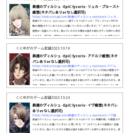
はSide Story -Interlude-が一番安心して読めたかな(笑)...
終遠のヴィルシュ -EpiC:lycoris- リュカ・プルースト
感想(ネタバレありorなし選択可)
https://otokuniyuga.com/終遠のヴィルシュ-epiclycoris-リュカ・プルースト感想ネ
終遠のヴィルシュ -EpiC:lycoris- (終ヴィル FD)のリュカ・プルースト(CV.平川大
輔)の感想(ネタバレあり＆なし)を書いていきたいと思います(⌒∇⌒)ネタバレありの
感想は一応隠しています。読んでいただける場合は続きを読むボタンを押すと表示
されます。表示後、再度折りたたみも可能です。終ヴィルFD リュカ 総評(ネタバ
レなし)彼は無印の反動で、全体的に無印よりは温かいルートになっていたと感じ
ました(⌒∇⌒)●アンコール●糖度 ：★★★★☆☆☆☆☆☆ (4)絶望度
くにゆがのゲーム記録
2023.10.19
：★★★★☆☆☆☆☆☆ (4)救済度 ：★★★★★★★☆☆☆ (7)●救済後
終遠のヴィルシュ -EpiC:lycoris- アドルフ感想(ネタ
日談●糖度 ...
バレありorなし選択可)
https://otokuniyuga.com/終遠のヴィルシュ-epiclycoris-アドルフ感想ネタバレあり
終遠のヴィルシュ -EpiC:lycoris- (終ヴィル FD)のアドルフ(CV.八代拓)の感想(ネタ
バレあり＆なし)を書いていきたいと思います(⌒∇⌒)ネタバレありの感想は一応隠
しています。読んでいただける場合は続きを読むボタンを押すと表示されます。表
示後、再度折りたたみも可能です。終ヴィルFD アドルフ 総評(ネタバレなし)彼
はアンコールがヤバい…と感じました。でも救済後日談は最高でした。落差が一番
激しくて風邪ひきそうな感じでした。●アンコール●糖度 ：★☆☆☆☆☆☆
くにゆがのゲーム記録
2023.10.24
☆☆☆ (1)絶望度 ：★★★★★★★★★★ (10)救済度 ：☆☆☆☆☆☆☆
終遠のヴィルシュ -EpiC:lycoris- イヴ感想(ネタバレ
☆☆☆ (0)...
ありorなし選択可)
https://otokuniyuga.com/終遠のヴィルシュ-epiclycoris-イヴ感想ネタバレありorなし
終遠のヴィルシュ -EpiC:lycoris- (終ヴィル FD)のイヴ（CV:斉藤壮馬）の感想(ネタ
バレあり＆なし)を書いていきたいと思います(⌒∇⌒)ネタバレありの感想は一応隠
しています。読んでいただける場合は続きを読むボタンを押すと表示されます。表