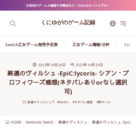
女性向けゲームの感想や攻略法など！Switchもソシャゲも！
くにゆがのゲーム記録
Switch乙女ゲーム発売予定表
乙女ゲーム情報/分析
Ninte
2023年10月26日
2023年10月29日
終遠のヴィルシュ -EpiC:lycoris- シアン・ブ
ロフィワーズ感想(ネタバレありorなし選択
可)
終遠のヴィルシュ
#
Switch
#
ネタバレ感想
#
終ヴィル
Nintendo Switch
終遠のヴィルシュ
終遠のヴィルシュ -EpiC:
HOME