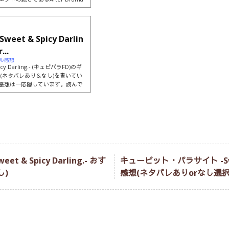
ートのNew Parasite、そし
 Episodeがあります。After Dra
ありません。ルート順によっては若干の
度なので基本的にはどの順から攻
t & Spicy Darlin
..
fdギル感想
 Darling.- (キュピパラFD)のギ
(ネタバレあり＆なし)を書いてい
の感想は一応隠しています。読んで
すと表示されます。表示後、再度
ル 総評(ネタバレなし)ひたすら
生活です(≧∇≦)無印に引き続き、
ギルはリネットのためなら不可能も可
& Spicy Darling.- おす
キューピット・パラサイト -Sweet 
し)
感想(ネタバレありorなし選択