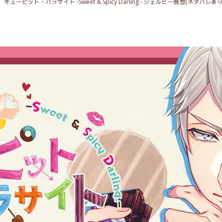
キューピット・パラサイト -Sweet & Spicy Darling.- シェルビー感想(ネタバレあ