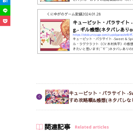
と、新攻略キャラであるメレニス・レヴィンル
てAfter Drama攻略後に解放されるBonus
くにゆがのゲーム記録
2024.01.28
maとNew Parasiteに攻略制限は
ネタバレがありますが、気にならない程
キューピット・パラサイト -Swee
略しても問題はありません。推しキ...
g.- ギル感想(ネタバレありor.
https://otokuniyuga.com/cupidparasite
キューピット・パラサイト -Sweet & Spicy
ル・ラヴクラフト（CV:木村良平）の感想
きたいと思います(⌒∇⌒)ネタバレあり
いただける場合は続きを読むボタンを押
折りたたみも可能です。キュピパラFD ギ
甘くて優しいギル・ラヴクラフトとの新婚
FDでも彼のぶっ飛び展開はさすが(笑)
能に出来ちゃう男です(⌒∇⌒)...
キューピット・パラサイト -Sweet 
すめ攻略順&感想(ネタバレな
関連記事
Related articles