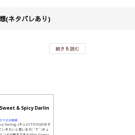
想(ネタバレあり)
続きを読む
t & Spicy Darlin
tefdおすすめ攻略順
y Darling.-(キュピパラFD)のおす
いきたいと思います(⌒∇⌒)キュ
ドの続きであるAfter Drama