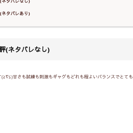
(ネタバレなし)
(ネタバレあり)
評(ネタバレなし)
す(≧∇≦)甘さも試練も刺激もギャグもどれも程よいバランスでとて