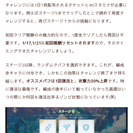
チャレンジには1日1枚配布されるチケットと40スタミナが必要に
なります。例えばステージ5までクリアしたとこで諦めて再度チ
ャレンジすると、再びステージ１からの挑戦になります。
初回クリア報酬のみ魅力的なので、1度全クリアしたら周回は不
要です。
1/17,1/21に初回報酬リセットされます
ので、そのタイ
ミングでまたチャレンジしましょう。
ステージ2以降、ランダムでバフを選択できます。これが、編成
全キャラに付与でき、しかもこの効果はチャレンジ終了まで持ち
越します。
オススメバフは1回復活と、攻撃力30%上昇
です。特
に復活は最強です。編成の後半にいて戦っていなかった画霊はい
つの間にか何回も復活出来るゾンビ状態になっています(笑)