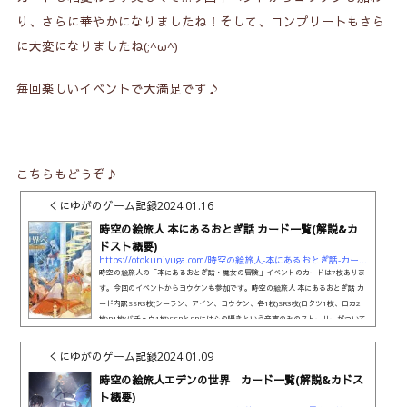
り、さらに華やかになりましたね！そして、コンプリートもさら
に大変になりましたね(;^ω^)
毎回楽しいイベントで大満足です♪
こちらもどうぞ♪
くにゆがのゲーム記録
2024.01.16
時空の絵旅人 本にあるおとぎ話 カード一覧(解説&カ
ドスト概要)
https://otokuniyuga.com/時空の絵旅人-本にあるおとぎ話-カード一覧解説
時空の絵旅人の「本にあるおとぎ話・魔女の冒険」イベントのカードは7枚ありま
す。今回のイベントからヨウケンも参加です。時空の絵旅人 本にあるおとぎ話 カ
ード内訳SSR3枚(シーラン、アイン、ヨウケン、各1枚)SR3枚(ロタツ1枚、ロカ2
枚)R1枚(バチュウ1枚)SSRとSRには心の囁きという音声のみのストーリーがついて
います。SSRの方が収録時間は長めになっています。Rのバチュウは一応カード物
語枠でストーリーがついていますが、内容としては短いテキスト（ボイス付）とな
くにゆがのゲーム記録
2024.01.09
っています。Rのバチュウ、SRのロカ1枚は報酬なのでガチャをし...
時空の絵旅人エデンの世界 カード一覧(解説&カドス
ト概要)