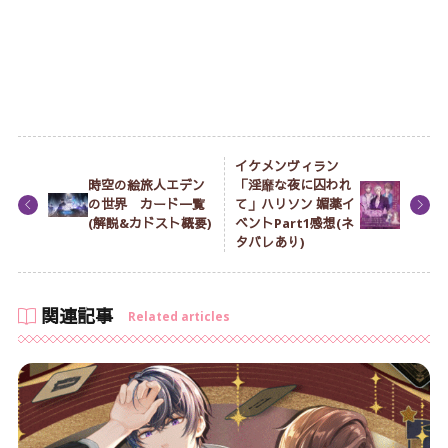
イケメンヴィラン
時空の絵旅人エデン
「淫靡な夜に囚われ
の世界 カード一覧
て」ハリソン 媚薬イ
(解説&カドスト概要)
ベントPart1感想(ネ
タバレあり)
関連記事
Related articles