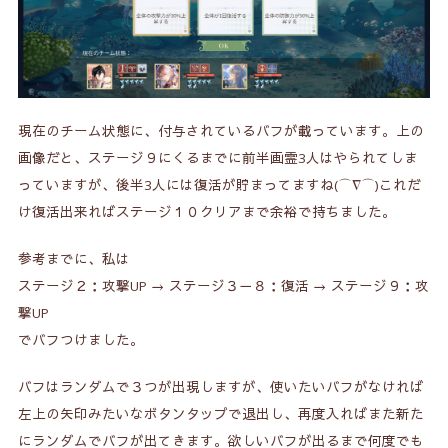
現在のチーム状態に、付与されているバフが載っています。上の
画像だと、ステージ９にくるまでに前半画霊3人はやられてしま
っていますが、後半3人には復活が貯まってますね(⌒∇⌒)これだ
け復活出来ればステージ１０クリアまで余裕で持ちました。
参考までに、私は
ステージ２：攻撃UP → ステージ３－８：復活 → ステージ９：攻
撃UP
でバフつけました。
バフはランダムで３つが出現しますが、使いたいバフがなければ
左上の矢印みたいなボタンタップで退出し、再度入ればまた新た
にランダムでバフが出てきます。
欲しいバフが出るまで何度でも