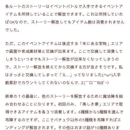
各ルートのストーリーはイベントバトルで入手できるイベントア
イテムを所持していることで解放できます。これは所持していれ
ばOKなので、ストーリー解放してもアイテム数は消費されません
でした。
ただ、このイベントアイテムは後述する
「本にある宝物」
エリア
で画霊や育成素材等と交換が出来ます。ここで交換して消費して
しまうといつまでもストーリー解放が出来なくなってしまうの
で、ストーリー解放を終えてから交換する方が良さそうです。私
はさっさと交換してしまって「え…」ってなりました(;^ω^)入手
数累計でカウントしてくれないのなんで…Σ(￣ロ￣lll)ｶﾞｰﾝ
終章の１の最後に、他のストーリーを解放するために魔法陣を組
み合わせることになります。初回のみ、「美しき夢」エリアで取
得できるアイテムを各３つ消費します。6種類から5種類を選んで
布陣するのですが、ここでバチュウ以外の5種類を布陣すればエ
ンディングが解放されます。その他はおまけ話が10種類ありま