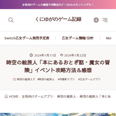
女性向けゲームの感想や攻略法など！Switchもソシャゲも！
くにゆがのゲーム記録
Switch乙女ゲーム発売予定表
乙女ゲーム情報/分析
Ninte
2024年1月11日
2024年1月22日
時空の絵旅人「本にあるおとぎ話・魔女の冒
険」イベント攻略方法＆感想
時空の絵旅人
#
時空の絵旅人
#
中国系アプリ
#
乙女ゲームアプリ
女性向けゲームアプリ
時空の絵旅人
時空の絵旅人「本にある
HOME