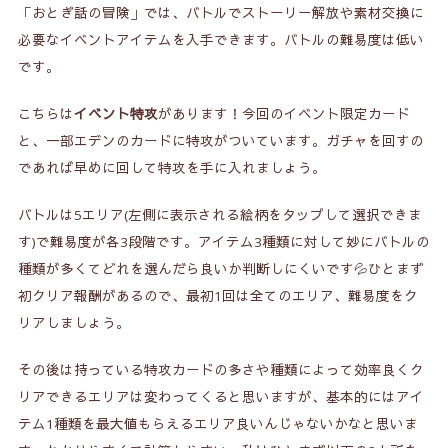
「おとぎ話の冒険」
では、バトルでストーリー解放や素材交換に
必要なイベントアイテムを入手できます。バトルの難易度は低い
です。
こちらは
イベント特攻
があります！今回のイベント限定カード
と、一部エデンのカードに特攻がついています。ガチャを回すの
であれば早めに回して特攻を手に入れましょう。
バトルは5エリア(左側に表示される絵柄をタップして選択できま
す)で難易度が各3段階です。アイテム3種類に対して妙にバトルの
種類が多くてどれを選んだら良いか判断しにくいです💦
ひとまず
初クリア報酬があるので、最初1回は全てのエリア、難易度をク
リアしましょう
。
その後は持っている特攻カードの多さや種類によって効率良くク
リアできるエリアは変わってくると思いますが、基本的にはアイ
テム1種類を最大値もらえるエリア良いんじゃないかなと思いま