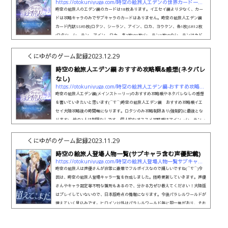
https://otokuniyuga.com/時空の絵旅人エデンの世界カード一覧解説カドス
時空の絵旅人のエデン編のカードは18枚あります。イエセイ編より少なく、カー
ドは攻略キャラのみでサブキャラのカードはありません。時空の絵旅人エデン編
カード内訳SSR5枚(ロタツ、シーラン、アイン、ロカ、ヨウケン、各1枚)SR12枚
(ロタツ、シーラン、アイン、ロカ、各3枚)R1枚(シーラン1枚)Rのシーランはカド
ストはなく、ノートがあるのみです。入手の必要性は低いかなと思います。なぜシ
ーランだけRを作ったのか謎です(;^ω^)SRとSSRには全てカドストがつきます。時
くにゆがのゲーム記録
2023.12.29
空の絵旅人はSRとSSRどちらもフルボイスですし、内容的にSSRの方...
時空の絵旅人エデン編 おすすめ攻略順&感想(ネタバレ
なし)
https://otokuniyuga.com/時空の絵旅人エデン編-おすすめ攻略順感想ネタ
時空の絵旅人エデン編(メインストーリー)のおすすめ攻略順やネタバレなしの感想
を書いていきたいと思います(⌒∇⌒)時空の絵旅人エデン編 おすすめ攻略順イエ
セイ大陸攻略後の時間軸になります。ロタツのみ攻略制限あり(強制的に最後とな
ります)。他の3人は制限なしです。個人的なオススメ攻略順はアイン→シーラン→
ロカ→ロタツです。これが一番、だんだんと真相に近づく順番になるかと思いま
す。アインとシーランは逆でもそこまで影響ないかもですが、ロカはロタツの直前
くにゆがのゲーム記録
2023.11.29
に攻略するのが無難です。時空の絵旅人は一度攻略キャラを選択して...
時空の絵旅人登場人物一覧(サブキャラ含む声優記載)
https://otokuniyuga.com/時空の絵旅人登場人物一覧サブキャラ含む声優記
時空の絵旅人は声優さんが非常に豪華でフルボイスなので嬉しいですね(⌒∇⌒)今
回は、時空の絵旅人登場キャラ一覧を作成しました。随時更新していきます。声優
さんやキャラ設定等不明な箇所もあるので、分かる方ぜひ教えてください！大陸版
はプレイしていないので、日本版時点の情報になります。今後パラレルワールドが
増えていく見込みです。ヒロイン以外はパラレルワールド毎に同一体がおり、それ
ぞれは似通う部分も多分にあります(外見は同じ)が、別人物となります。(2025/2
独り言追記)フゲンからアンジェまでの情報やコメントが他サ...