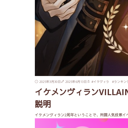
2025年3月30日
2025年6月13日
#
イケヴィラ
#
ランキン
イケメンヴィランVILLAIN
説明
イケメンヴィラン2周年ということで、所謂人気投票イベ