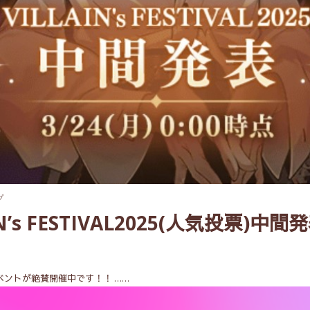
グ
’s FESTIVAL2025(人気投票
ントが絶賛開催中です！！ ……