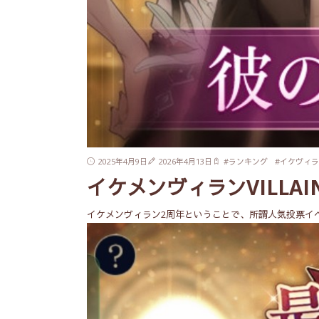
2025年4月9日
2026年4月13日
#
ランキング
#
イケヴィラ
イケメンヴィランVILLAIN’
イケメンヴィラン2周年ということで、所謂人気投票イ