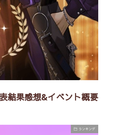
)中間発表結果感想&イベント概要
ランキング