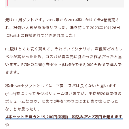
元はPC用ソフトです。2012年から2019年にかけて全4巻発売さ
れ、根強い人気がある作品でした。満を持して2023年10月26日
にSwitchに移植されて発売されました！
PC版はとても安く買えて、それでいてシナリオ、声優陣どれもレ
ベルが高かったため、コスパが異次元に良かった作品だったと思
います。PC版の全書(4巻セット)は現在でも
8,000円
程度で購入で
きます。
移植Switchソフトとしては…正直コスパは良くないと思います
(;^ω^)巻によって多少ボリューム違いますが、平均約20時間位の
ボリュームなので、せめて2巻を1本位にはまとめて欲しかった
な、とか思ったり。
4本セットを買うと19,200円(税別)…税込みだと
2万円
を超えます
💦