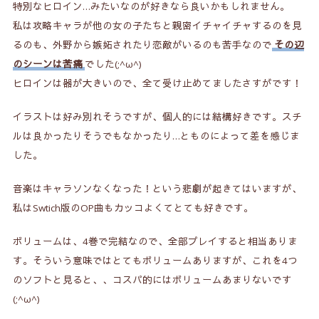
特別なヒロイン…みたいなのが好きなら良いかもしれません。
私は攻略キャラが他の女の子たちと親密イチャイチャするのを見
るのも、外野から嫉妬されたり恋敵がいるのも苦手なので
その辺
のシーンは苦痛
でした(;^ω^)
ヒロインは器が大きいので、全て受け止めてましたさすがです！
イラストは好み別れそうですが、個人的には結構好きです。スチ
ルは良かったりそうでもなかったり…とものによって差を感じま
した。
音楽はキャラソンなくなった！という悲劇が起きてはいますが、
私はSwtich版のOP曲もカッコよくてとても好きです。
ボリュームは、4巻で完結なので、全部プレイすると相当ありま
す。そういう意味ではとてもボリュームありますが、これを4つ
のソフトと見ると、、コスパ的にはボリュームあまりないです
(;^ω^)