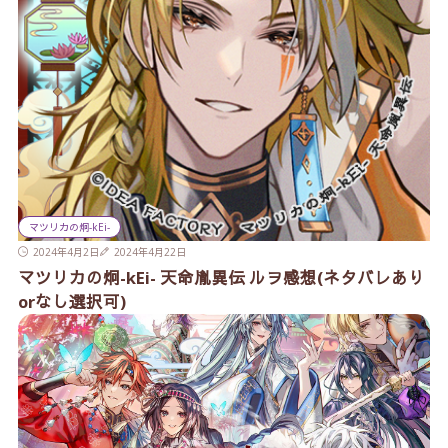
マツリカの炯-kEi-
2024年4月2日
2024年4月22日
マツリカの炯-kEi- 天命胤異伝 ルヲ感想(ネタバレあり
orなし選択可)