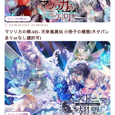
マツリカの炯-kEi-
2024年4月22日
2024年9月4日
マツリカの炯-kEi- 天命胤異伝 小冊子の感想(ネタバレ
ありorなし選択可)
ミストニアの翅望