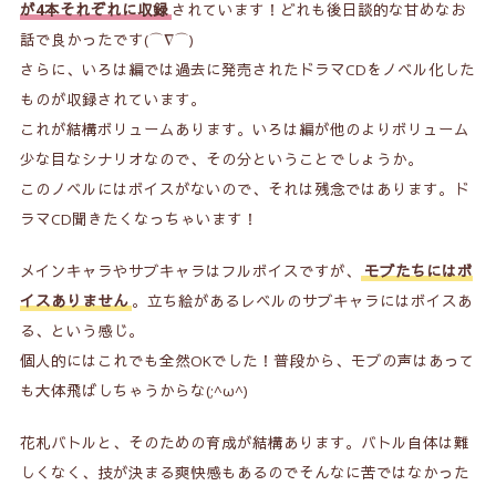
が4本それぞれに収録
されています！どれも後日談的な甘めなお
話で良かったです(⌒∇⌒)
さらに、いろは編では過去に発売されたドラマCDをノベル化した
ものが収録されています。
これが結構ボリュームあります。いろは編が他のよりボリューム
少な目なシナリオなので、その分ということでしょうか。
このノベルにはボイスがないので、それは残念ではあります。ド
ラマCD聞きたくなっちゃいます！
メインキャラやサブキャラはフルボイスですが、
モブたちにはボ
イスありません
。立ち絵があるレベルのサブキャラにはボイスあ
る、という感じ。
個人的にはこれでも全然OKでした！普段から、モブの声はあって
も大体飛ばしちゃうからな(;^ω^)
花札バトルと、そのための育成が結構あります。バトル自体は難
しくなく、技が決まる爽快感もあるのでそんなに苦ではなかった