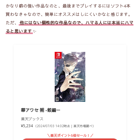
かなり癖の強い作品なのと、最後までプレイするにはソフト4本
買わなきゃなので、簡単にオススメはしにくいかなと感じます。
ただ、
他にはない個性的な作品なので、ハマる人には本当にハマ
ると思います
✨
華アワセ 朔 -蛟編ー
楽天ブックス
¥5,234
（2024/07/03 14:02時点 | 楽天市場調べ）
＼楽天ポイント5倍セール！／