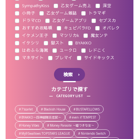
SympathyKiss
乙女ゲーム売上
深空
小冊子
乙女ゲーム雑誌
トラマギ
ドラマCD
乙女ゲームアプリ
セブスカ
おすすめ攻略順
キュピパラFD
オバレク
イケメン王子
マツリカk
魔女ンテ
イケシリ
獄スト
BYAKKO
はめふら海賊
ユークロ
レドこく
マネサイト
ブレマイ
サイドキックス
検索
カテゴリで探す
CATEGORY LIST
7'scarlet
Blackish House
BUSTAFELLOWS
BYAKKO～四神部隊炎恋記～
even if TEMPEST
Honey Vibes
Money Parasite ～嘘つきな女～
My9Swallows TOPSTARS LEAGUE
Nintendo Switch