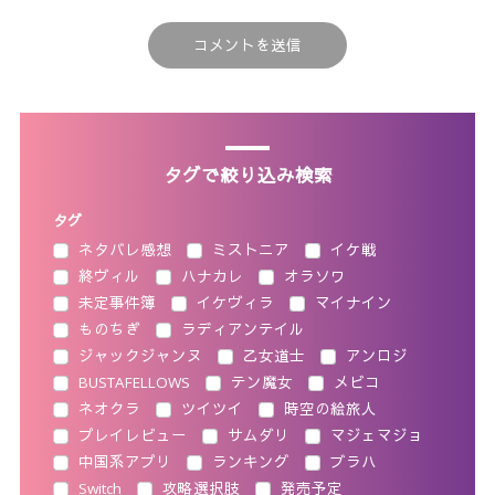
タグで絞り込み検索
タグ
ネタバレ感想
ミストニア
イケ戦
終ヴィル
ハナカレ
オラソワ
未定事件簿
イケヴィラ
マイナイン
ものちぎ
ラディアンテイル
ジャックジャンヌ
乙女道士
アンロジ
BUSTAFELLOWS
テン魔女
メビコ
ネオクラ
ツイツイ
時空の絵旅人
プレイレビュー
サムダリ
マジェマジョ
中国系アプリ
ランキング
ブラハ
Switch
攻略選択肢
発売予定