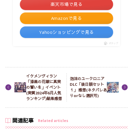
楽天市場で見る
Amazonで見る
Yahooショッピングで見る
ポチップ
イケメンヴィラン
泡沫のユークロニア
「漆黒の花嫁に真実
DLC「後日談セット
の誓いを」イベント
１」 感想(ネタバレあ
(実質2024年6月人気
りorなし選択可)
ランキング)結果感想
関連記事
Related articles