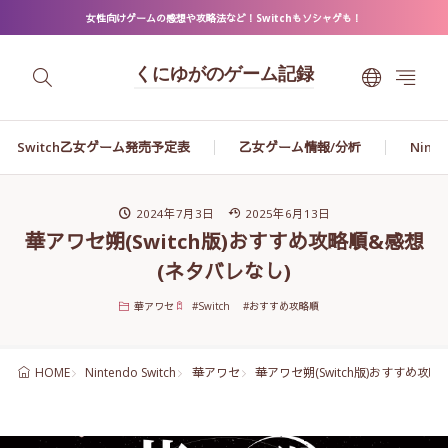
女性向けゲームの感想や攻略法など！Switchもソシャゲも！
くにゆがのゲーム記録
Switch乙女ゲーム発売予定表
乙女ゲーム情報/分析
Ninte
2024年7月3日
2025年6月13日
華アワセ朔(Switch版)おすすめ攻略順&感想
(ネタバレなし)
華アワセ
#
Switch
#
おすすめ攻略順
Nintendo Switch
華アワセ
華アワセ朔(Switch版)おすすめ攻
HOME