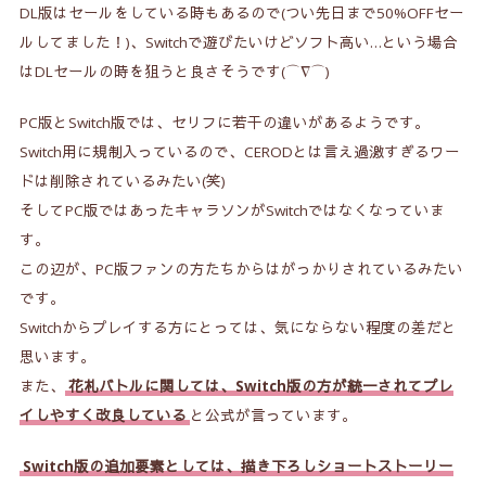
DL版はセールをしている時もあるので(つい先日まで50%OFFセー
ルしてました！)、Switchで遊びたいけどソフト高い…という場合
はDLセールの時を狙うと良さそうです(⌒∇⌒)
PC版とSwitch版では、セリフに若干の違いがあるようです。
Switch用に規制入っているので、CERODとは言え過激すぎるワー
ドは削除されているみたい(笑)
そしてPC版ではあったキャラソンがSwitchではなくなっていま
す。
この辺が、PC版ファンの方たちからはがっかりされているみたい
です。
Switchからプレイする方にとっては、気にならない程度の差だと
思います。
また、
花札バトルに関しては、Switch版の方が統一されてプレ
イしやすく改良している
と公式が言っています。
Switch版の
追加要素としては、描き下ろしショートストーリー