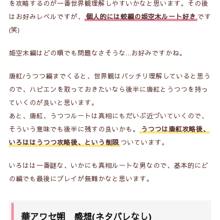
を攻略するのが一番世界観理解しやすいかなと思います。その後
はお好みレベルですが、
個人的には蛟編の姫空木ルート好き
です
(笑)
姫空木編
はどの順でも問題なさそうな…お好みですかね。
唐紅/うつつ編
までくると、世界観はバッチリ理解していると思う
ので、ハピエンを取っておきたいなら後半に唐紅とうつつを持っ
ていくのが良いと思います。
あと、唐紅、うつつルートは真相にもだいぶ近づいていくので、
そういう意味でも後半に残すの良いかも。
うつつは唐紅攻略後、
いろははうつつ攻略後、という制限
ついています。
いろは
は一番謎な、いかにも真相ルートな男なので、基本的にど
の編でも最後にプレイが無難かなと思います。
華アワセ朔 感想(ネタバレなし)