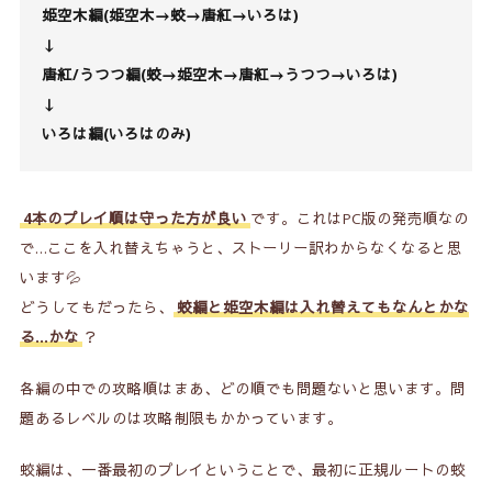
姫空木編
(
姫空木
→
蛟
→
唐紅
→いろは)
↓
唐紅/うつつ編
(蛟→姫空木→
唐紅→うつつ
→いろは)
↓
いろは編
(いろはのみ)
4本のプレイ順は守った方が良い
です。これはPC版の発売順なの
で…ここを入れ替えちゃうと、ストーリー訳わからなくなると思
います💦
どうしてもだったら、
蛟編と姫空木編は入れ替えてもなんとかな
る…かな
？
各編の中での攻略順はまあ、どの順でも問題ないと思います。問
題あるレベルのは攻略制限もかかっています。
蛟編
は、一番最初のプレイということで、最初に正規ルートの蛟