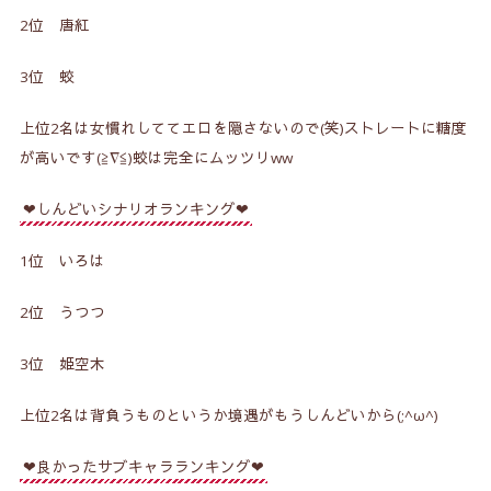
2位 唐紅
3位 蛟
上位2名は女慣れしててエロを隠さないので(笑)ストレートに糖度
が高いです(≧∇≦)蛟は完全にムッツリww
❤しんどいシナリオランキング❤
1位 いろは
2位 うつつ
3位 姫空木
上位2名は背負うものというか境遇がもうしんどいから(;^ω^)
❤良かったサブキャラランキング❤