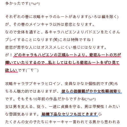
多かったです(;^ω^)
それぞれの巻に攻略キャラのルートがあります(いろは編を除く)
が、その巻のメインキャラ以外は悲恋となります。
なので全体を通すと、各キャラハピエンよりバドエンをたくさん
プレイすることになります(笑)これは特殊ですね！
悲恋が苦手な人にはオススメしにくい感じにはなります。
が！
どのキャラもハピエンの正規ルートより、悲恋ルートの方が
輝いていたりするので…私としては
むしろ悲恋ルートをぜひ見て
欲しい
です(⌒∇⌒)
攻略キャラサブキャラヒロイン、全員なかなか個性的です(笑)も
ちろん魅力的ではありますが、
彼らの価値観がやや女性軽視寄り
です。そもそも10年前の作品だからですかね(;^ω^)
女は男を支える、従う、一途に貞操を守る、男は甲斐性！みたい
な雰囲気あります。
結構下品なセリフも出てきます
💦
たくさんの女の子たちにキャーキャー言われてる男から思われる