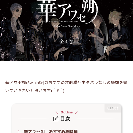
華アワセ朔(Switch版)のおすすめ攻略順やネタバレなしの感想を書
いていきたいと思います(⌒∇⌒)
Outline
目次
1.
華アワセ朔 おすすめ攻略順