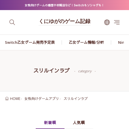
女性向けゲームの感想や攻略法など！Switchもソシャゲも！
くにゆがのゲーム記録
Switch乙女ゲーム発売予定表
乙女ゲーム情報/分析
Ninte
スリルインラブ
category
女性向けゲームアプリ
スリルインラブ
HOME
新着順
人気順