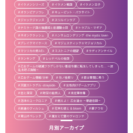
イケメンシリーズ
イケメン戦国
イケメン王子
オランピアソワレ
キューピット・パラサイト
ジャックジャンヌ
スリルインラブ
テミラーナ国の強運姫と悲運騎士団
トラブル・マギア
ネオンクラッシュ
ハンサムロンダリング -the mystic lover-
ブレイクマイケース
マジェスティック☆マジョリカル
マツリカの炯-kEi-
ミストニアの翅望
ラディアンテイル
ランキング
レッドベルの慟哭
乙女ゲームの破滅フラグしかない悪役令嬢に転生してしまった… ～波
乱を呼ぶ海賊～
乙女ゲーム情報/分析
勿ノ怪契リ
君は雪間に希う
天獄ストラグル -strayside-
女性向けゲームアプリ
恋と深空
時空の絵旅人
未定事件簿
泡沫のユークロニア
燃えよ！ 乙女道士 ～華遊恋語～
終遠のヴィルシュ
花笑む彼と & bloom
華アワセ
青山オペレッタ
魔女と亡霊のヴォロンテ
月別アーカイブ