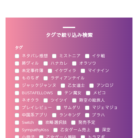
タグで絞り込み検索
タグ
ネタバレ感想
ミストニア
イケ戦
終ヴィル
ハナカレ
オラソワ
未定事件簿
イケヴィラ
マイナイン
ものちぎ
ラディアンテイル
ジャックジャンヌ
乙女道士
アンロジ
BUSTAFELLOWS
テン魔女
メビコ
ネオクラ
ツイツイ
時空の絵旅人
プレイレビュー
サムダリ
マジェマジョ
中国系アプリ
ランキング
ブラハ
Switch
攻略選択肢
発売予定
SympathyKiss
乙女ゲーム売上
深空
小冊子
乙女ゲーム雑誌
トラマギ