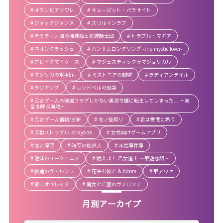
オランピアソワレ
キューピット・パラサイト
ジャックジャンヌ
スリルインラブ
テミラーナ国の強運姫と悲運騎士団
トラブル・マギア
ネオンクラッシュ
ハンサムロンダリング -the mystic lover-
ブレイクマイケース
マジェスティック☆マジョリカル
マツリカの炯-kEi-
ミストニアの翅望
ラディアンテイル
ランキング
レッドベルの慟哭
乙女ゲームの破滅フラグしかない悪役令嬢に転生してしまった… ～波
乱を呼ぶ海賊～
乙女ゲーム情報/分析
勿ノ怪契リ
君は雪間に希う
天獄ストラグル -strayside-
女性向けゲームアプリ
恋と深空
時空の絵旅人
未定事件簿
泡沫のユークロニア
燃えよ！ 乙女道士 ～華遊恋語～
終遠のヴィルシュ
花笑む彼と & bloom
華アワセ
青山オペレッタ
魔女と亡霊のヴォロンテ
月別アーカイブ
月