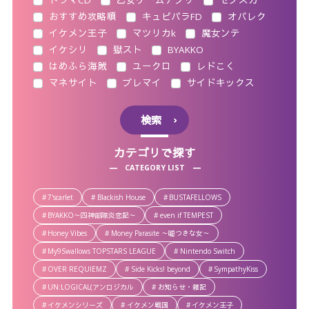
おすすめ攻略順
キュピパラFD
オバレク
イケメン王子
マツリカk
魔女ンテ
イケシリ
獄スト
BYAKKO
はめふら海賊
ユークロ
レドこく
マネサイト
ブレマイ
サイドキックス
検索
カテゴリで探す
CATEGORY LIST
7'scarlet
Blackish House
BUSTAFELLOWS
BYAKKO～四神部隊炎恋記～
even if TEMPEST
Honey Vibes
Money Parasite ～嘘つきな女～
My9Swallows TOPSTARS LEAGUE
Nintendo Switch
OVER REQUIEMZ
Side Kicks! beyond
SympathyKiss
UN:LOGICAL(アンロジカル
お知らせ・雑記
イケメンシリーズ
イケメン戦国
イケメン王子