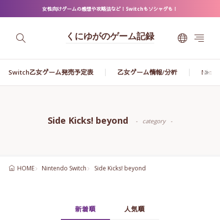
女性向けゲームの感想や攻略法など！Switchもソシャゲも！
くにゆがのゲーム記録
Switch乙女ゲーム発売予定表
乙女ゲーム情報/分析
Ninte
Side Kicks! beyond
category
Nintendo Switch
Side Kicks! beyond
HOME
新着順
人気順