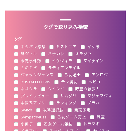
タグで絞り込み検索
タグ
ネタバレ感想
ミストニア
イケ戦
終ヴィル
ハナカレ
オラソワ
未定事件簿
イケヴィラ
マイナイン
ものちぎ
ラディアンテイル
ジャックジャンヌ
乙女道士
アンロジ
BUSTAFELLOWS
テン魔女
メビコ
ネオクラ
ツイツイ
時空の絵旅人
プレイレビュー
サムダリ
マジェマジョ
中国系アプリ
ランキング
ブラハ
Switch
攻略選択肢
発売予定
SympathyKiss
乙女ゲーム売上
深空
小冊子
乙女ゲーム雑誌
トラマギ
ドラマCD
乙女ゲームアプリ
セブスカ