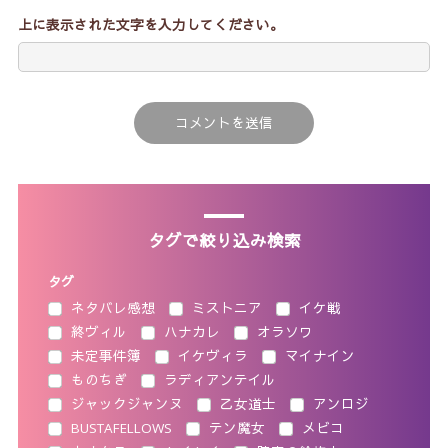
上に表示された文字を入力してください。
タグで絞り込み検索
タグ
ネタバレ感想
ミストニア
イケ戦
終ヴィル
ハナカレ
オラソワ
未定事件簿
イケヴィラ
マイナイン
ものちぎ
ラディアンテイル
ジャックジャンヌ
乙女道士
アンロジ
BUSTAFELLOWS
テン魔女
メビコ