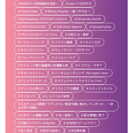
BYAKKO～四神部隊炎恋記～
even if TEMPEST
Honey Vibes
Money Parasite ～嘘つきな女～
My9Swallows TOPSTARS LEAGUE
Nintendo Switch
OVER REQUIEMZ
Side Kicks! beyond
SympathyKiss
UN:LOGICAL(アンロジカル
お知らせ・雑記
イケメンシリーズ
イケメン戦国
イケメン王子
オランピアソワレ
キューピット・パラサイト
ジャックジャンヌ
スリルインラブ
テミラーナ国の強運姫と悲運騎士団
トラブル・マギア
ネオンクラッシュ
ハンサムロンダリング -the mystic lover-
ブレイクマイケース
マジェスティック☆マジョリカル
マツリカの炯-kEi-
ミストニアの翅望
ラディアンテイル
ランキング
レッドベルの慟哭
乙女ゲームの破滅フラグしかない悪役令嬢に転生してしまった… ～波
乱を呼ぶ海賊～
乙女ゲーム情報/分析
勿ノ怪契リ
君は雪間に希う
天獄ストラグル -strayside-
女性向けゲームアプリ
恋と深空
時空の絵旅人
未定事件簿