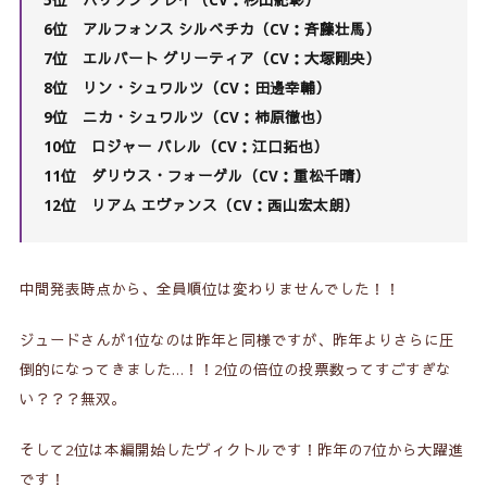
5位 ハリソン グレイ（CV：杉山紀彰）
6位 アルフォンス シルベチカ（CV：斉藤壮馬）
7位
エルバート グリーティア（CV：大塚剛央）
8位 リン・シュワルツ（CV：田邊幸輔）
9位
ニカ・シュワルツ（CV：柿原徹也）
10位 ロジャー バレル（CV：江口拓也）
11位 ダリウス・フォーゲル（CV：重松千晴）
12位 リアム エヴァンス（CV：西山宏太朗）
中間発表時点から、全員順位は変わりませんでした！！
ジュード
さんが1位なのは昨年と同様ですが、昨年よりさらに圧
倒的になってきました…！！2位の倍位の投票数ってすごすぎな
い？？？無双。
そして2位は本編開始した
ヴィクトル
です！昨年の7位から大躍進
です！