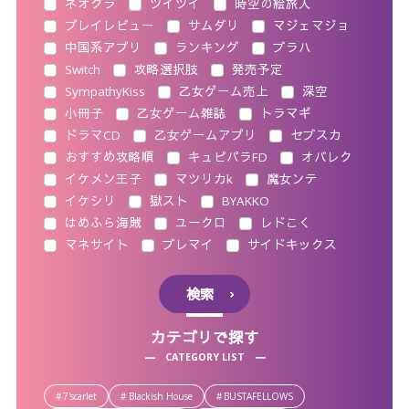
ネオクラ
ツイツイ
時空の絵旅人
プレイレビュー
サムダリ
マジェマジョ
中国系アプリ
ランキング
ブラハ
Switch
攻略選択肢
発売予定
SympathyKiss
乙女ゲーム売上
深空
小冊子
乙女ゲーム雑誌
トラマギ
ドラマCD
乙女ゲームアプリ
セブスカ
おすすめ攻略順
キュピパラFD
オバレク
イケメン王子
マツリカk
魔女ンテ
イケシリ
獄スト
BYAKKO
はめふら海賊
ユークロ
レドこく
マネサイト
ブレマイ
サイドキックス
検索
カテゴリで探す
CATEGORY LIST
7'scarlet
Blackish House
BUSTAFELLOWS