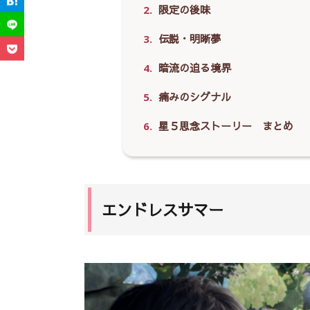
2.
限定の後味
3.
伝説・明晰夢
4.
暗流の迫る境界
5.
痛みのシグナル
6.
星５思念ストーリー まとめ
エンドレスサマー