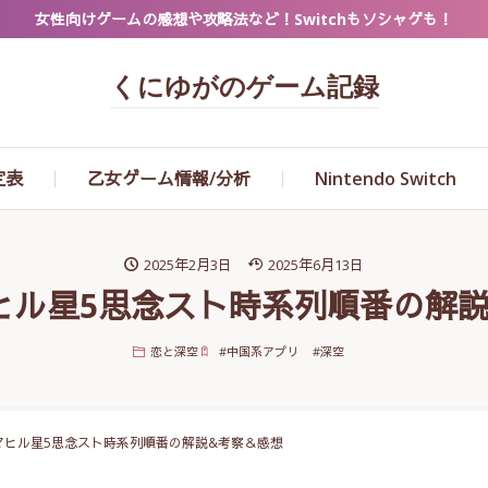
女性向けゲームの感想や攻略法など！Switchもソシャゲも！
くにゆがのゲーム記録
定表
乙女ゲーム情報/分析
Nintendo Switch
2025年2月3日
2025年6月13日
ヒル星5思念スト時系列順番の解
恋と深空
#
中国系アプリ
#
深空
マヒル星5思念スト時系列順番の解説&考察＆感想