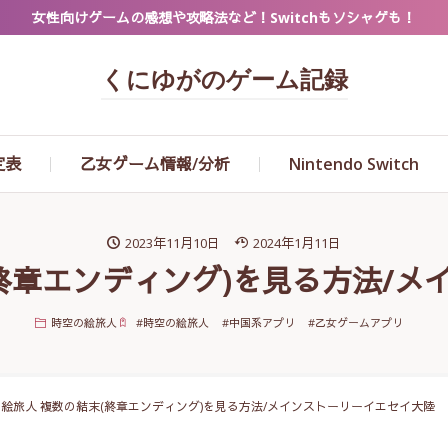
女性向けゲームの感想や攻略法など！Switchもソシャゲも！
くにゆがのゲーム記録
定表
乙女ゲーム情報/分析
Nintendo Switch
2023年11月10日
2024年1月11日
終章エンディング)を見る方法/
時空の絵旅人
#
時空の絵旅人
#
中国系アプリ
#
乙女ゲームアプリ
絵旅人 複数の結末(終章エンディング)を見る方法/メインストーリーイエセイ大陸