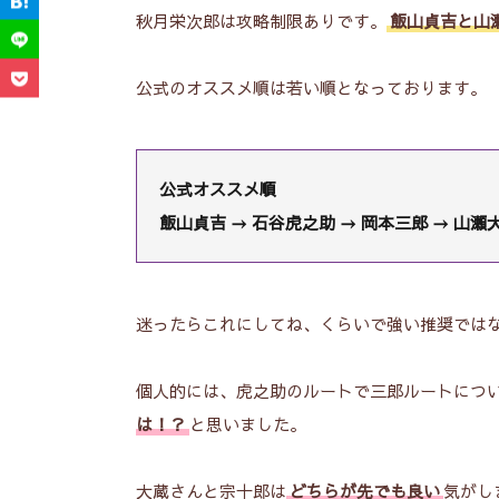
秋月栄次郎
は攻略制限ありです。
飯山貞吉
と
山
公式のオススメ順は若い順となっております。
公式オススメ順
飯山貞吉 →
石谷虎之助
→
岡本三郎
→ 山瀬大
迷ったらこれにしてね、くらいで強い推奨ではな
個人的には、虎之助のルートで三郎ルートにつ
は！？
と思いました。
大蔵さんと宗十郎は
どちらが先でも良い
気がし