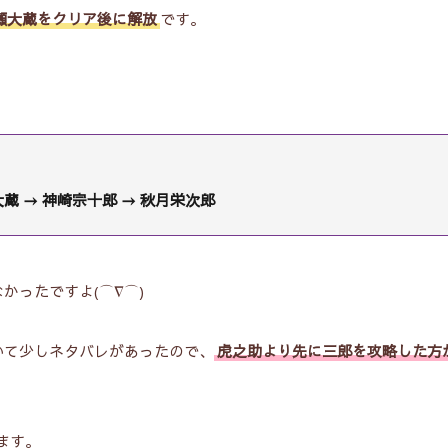
瀬大蔵
をクリア後に解放
です。
蔵 → 神崎宗十郎 → 秋月栄次郎
かったですよ(⌒∇⌒)
いて少しネタバレがあったので、
虎之助より先に三郎を攻略した方
ます。