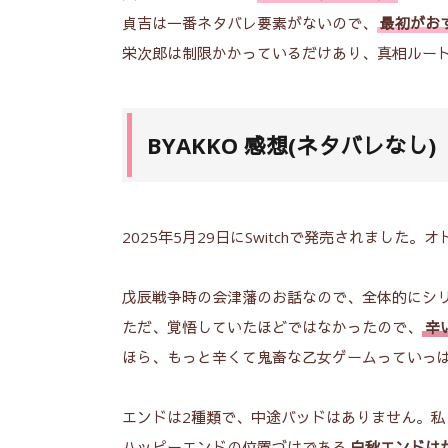
貞吉は一番ネタバレ要素がないので、
最初がお
栄次郎
は制限かかっているだけあり、真相ルー
BYAKKO 感想(ネタバレなし)
2025年5月29日にSwitchで発売されました。
戊辰戦争時の会津藩のお話なので、全体的にシ
ただ、覚悟していたほどではなかったので、
辛
ほら、もっと辛くて鬼畜な乙女ゲームっていっぱいあ
エンドは2種類で、中途バッドはありません。
ハッピーエンドの位置づけである
白秋エンドは