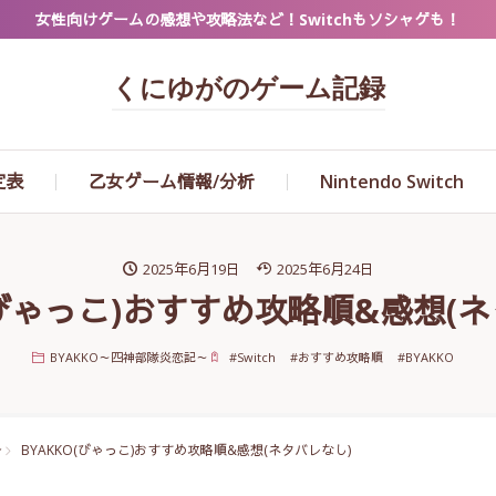
女性向けゲームの感想や攻略法など！Switchもソシャゲも！
くにゆがのゲーム記録
定表
乙女ゲーム情報/分析
Nintendo Switch
2025年6月19日
2025年6月24日
(びゃっこ)おすすめ攻略順&感想(
BYAKKO～四神部隊炎恋記～
#
Switch
#
おすすめ攻略順
#
BYAKKO
～
BYAKKO(びゃっこ)おすすめ攻略順&感想(ネタバレなし)