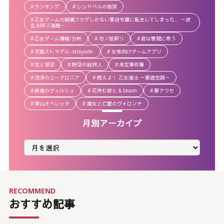
ランキング
レッドベルの慟哭
乙女ゲームの破滅フラグしかない悪役令嬢に転生してしまった… ～波
乱を呼ぶ海賊～
乙女ゲーム情報/分析
勿ノ怪契リ
君は雪間に希う
天獄ストラグル -strayside-
女性向けゲームアプリ
恋と深空
時空の絵旅人
未定事件簿
泡沫のユークロニア
燃えよ！ 乙女道士 ～華遊恋語～
終遠のヴィルシュ
花笑む彼と & bloom
華アワセ
青山オペレッタ
魔女と亡霊のヴォロンテ
月別アーカイブ
月
別
ア
ー
カ
イ
ブ
RECOMMEND
おすすめ記事