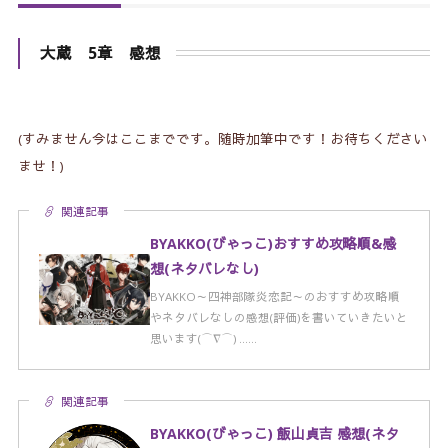
大蔵 5章 感想
(すみません今はここまでです。随時加筆中です！お待ちください
ませ！)
関連記事
BYAKKO(びゃっこ)おすすめ攻略順&感
想(ネタバレなし)
BYAKKO～四神部隊炎恋記～のおすすめ攻略順
やネタバレなしの感想(評価)を書いていきたいと
思います(⌒∇⌒) ……
関連記事
BYAKKO(びゃっこ) 飯山貞吉 感想(ネタ