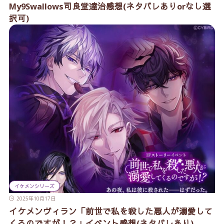
My9Swallows司良堂達治感想(ネタバレありorなし選
択可)
イケメンシリーズ
2025年10月17日
イケメンヴィラン「前世で私を殺した悪人が溺愛して
くるのですが！？」イベント感想(ネタバレあり)