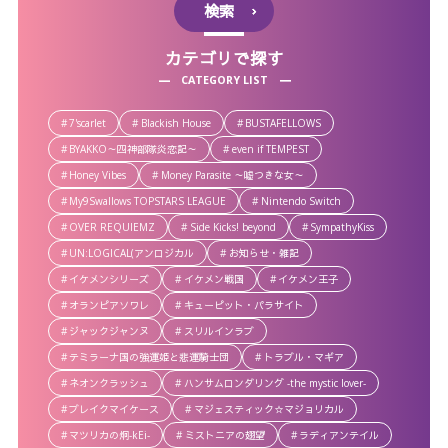
検索
カテゴリで探す
CATEGORY LIST
7'scarlet
Blackish House
BUSTAFELLOWS
BYAKKO～四神部隊炎恋記～
even if TEMPEST
Honey Vibes
Money Parasite ～嘘つきな女～
My9Swallows TOPSTARS LEAGUE
Nintendo Switch
OVER REQUIEMZ
Side Kicks! beyond
SympathyKiss
UN:LOGICAL(アンロジカル
お知らせ・雑記
イケメンシリーズ
イケメン戦国
イケメン王子
オランピアソワレ
キューピット・パラサイト
ジャックジャンヌ
スリルインラブ
テミラーナ国の強運姫と悲運騎士団
トラブル・マギア
ネオンクラッシュ
ハンサムロンダリング -the mystic lover-
ブレイクマイケース
マジェスティック☆マジョリカル
マツリカの炯-kEi-
ミストニアの翅望
ラディアンテイル