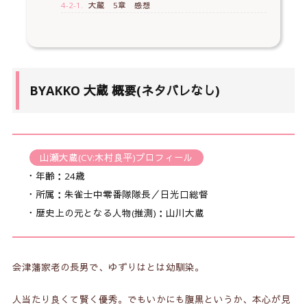
4-2-1.
大蔵 5章 感想
BYAKKO 大蔵 概要(ネタバレなし)
山瀬大蔵(CV:木村良平)
プロフィール
・年齢：24歳
・所属：朱雀士中零番隊隊長／日光口総督
・歴史上の元となる人物(推測)：山川大蔵
会津藩家老の長男で、ゆずりはとは幼馴染。
人当たり良くて賢く優秀。でもいかにも腹黒というか、本心が見