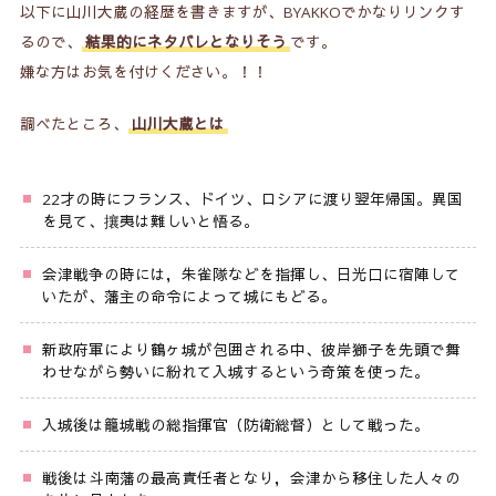
以下に山川大蔵の経歴を書きますが、BYAKKOでかなりリンクす
るので、
結果的にネタバレとなりそう
です。
嫌な方はお気を付けください。！！
調べたところ、
山川大蔵とは
22才の時にフランス、ドイツ、ロシアに渡り翌年帰国。異国
を見て、攘夷は難しいと悟る。
会津戦争の時には，朱雀隊などを指揮し、日光口に宿陣して
いたが、藩主の命令によって城にもどる。
新政府軍により鶴ヶ城が包囲される中、彼岸獅子を先頭で舞
わせながら勢いに紛れて入城するという奇策を使った。
入城後は籠城戦の総指揮官（防衛総督）として戦った。
戦後は斗南藩の最高責任者となり，会津から移住した人々の