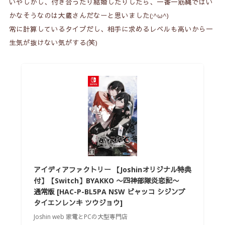
いやしかし、付き合ったり結婚したりしたら、一番一筋縄ではい
かなそうなのは大蔵さんだなーと思いました(;^ω^)
常に計算しているタイプだし、相手に求めるレベルも高いから一
生気が抜けない気がする(笑)
アイディアファクトリー 【Joshinオリジナル特典
付】【Switch】BYAKKO 〜四神部隊炎恋記〜
通常版 [HAC-P-BL5PA NSW ビャッコ シジンブ
タイエンレンキ ツウジョウ]
Joshin web 家電とPCの大型専門店