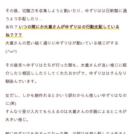
その後、切腹刀を収集しようと動いたり、ゆずりはは日新館に通
うよう手配したり…
あれ？
いつの間にか大蔵さんがゆずりはの行動支配している
ね？？？
大蔵さんの思い描く通りにゆずりはが動いている感じがする
(;^ω^)
その後京へゆずりはたちが行った際も、大蔵さんが良い感じに紹
介したり根回ししたりしてくれたおかげで、ゆずりははすんなり
馴染んでいます。
女だし、しかも銃作れるとかいう訳わからん怪しいゆずりはなの
に(笑)
すんなり受け入れてもらえるのは大蔵さんの手腕によるところが
大きい感じ。
戦にゆずりはも出るってなった時、三郎は当然心配して止めるん