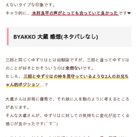
えないタイプな印象です。
キャラ的に、
木村良平の声がとっても合っていて良かった
です❤
BYAKKO 大蔵 感想(ネタバレなし)
三郎と同じくゆずりはとは幼馴染ですが、三郎と違ってゆずりは
のことが好きとかそういうのは
全然ない
です。
むしろ、
三郎とゆずりはの仲を見守っているような2人のお兄ち
ゃん的ポジション
…？
大蔵さんは非常に優秀で、それ故に人を駒のように考えるところ
があります。
そんな大蔵さんが、ゆずりはに対しての気持ちに変化が出てくる
感じが良かったです(⌒∇⌒)