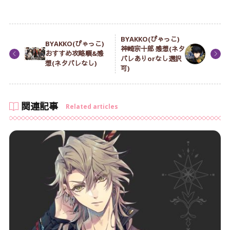
BYAKKO(びゃっこ)
BYAKKO(びゃっこ)
神崎宗十郎 感想(ネタ
おすすめ攻略順&感
バレありorなし選択
想(ネタバレなし)
可)
関連記事
Related articles