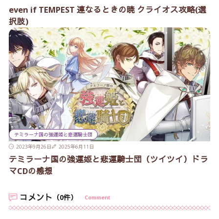
even if TEMPEST 連なるときの暁 クライオス攻略(選
択肢)
テミラーナ国の強運姫と悲運騎士団
2023年9月26日
2025年6月11日
テミラーナ国の強運姫と悲運騎士団（ツイツイ）ドラ
マCDの感想
コメント
（0件）
Comment