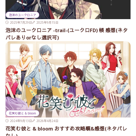
泡沫のユークロニア
2025年7月29日
2025年9月15日
泡沫のユークロニア -trail-(ユークロFD) 帳 感想(ネタ
バレありorなし選択可)
花笑む彼と & bloom
2024年9月13日
2026年4月24日
花笑む彼と & bloom おすすめ攻略順&感想(ネタバレ
なし)