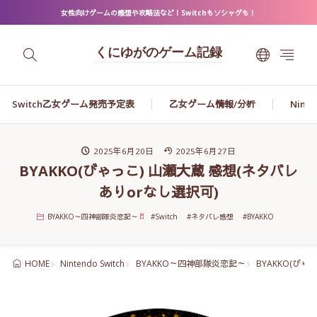
女性向けゲームの感想や攻略法など！Switchもソシャゲも！
くにゆがのゲーム記録
Switch乙女ゲーム発売予定表
乙女ゲーム情報/分析
Ninte
2025年6月20日
2025年6月27日
BYAKKO(びゃっこ) 山瀬大蔵 感想(ネタバレ
ありorなし選択可)
BYAKKO～四神部隊炎恋記～
#
Switch
#
ネタバレ感想
#
BYAKKO
Nintendo Switch
BYAKKO～四神部隊炎恋記～
BYAKKO(びゃ
HOME