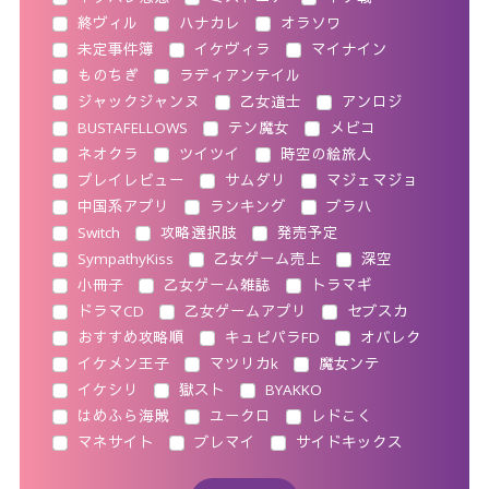
終ヴィル
ハナカレ
オラソワ
未定事件簿
イケヴィラ
マイナイン
ものちぎ
ラディアンテイル
ジャックジャンヌ
乙女道士
アンロジ
BUSTAFELLOWS
テン魔女
メビコ
ネオクラ
ツイツイ
時空の絵旅人
プレイレビュー
サムダリ
マジェマジョ
中国系アプリ
ランキング
ブラハ
Switch
攻略選択肢
発売予定
SympathyKiss
乙女ゲーム売上
深空
小冊子
乙女ゲーム雑誌
トラマギ
ドラマCD
乙女ゲームアプリ
セブスカ
おすすめ攻略順
キュピパラFD
オバレク
イケメン王子
マツリカk
魔女ンテ
イケシリ
獄スト
BYAKKO
はめふら海賊
ユークロ
レドこく
マネサイト
ブレマイ
サイドキックス