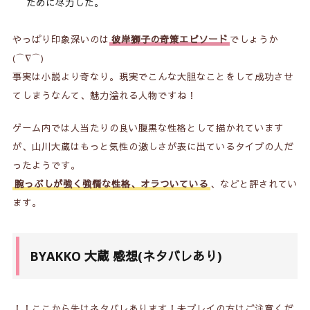
ために尽力した。
やっぱり印象深いのは
彼岸獅子の奇策エピソード
でしょうか
(⌒∇⌒)
事実は小説より奇なり。現実でこんな大胆なことをして成功させ
てしまうなんて、魅力溢れる人物ですね！
ゲーム内では人当たりの良い腹黒な性格として描かれています
が、山川大蔵はもっと気性の激しさが表に出ているタイプの人だ
ったようです。
腕っぷしが強く強情な性格、オラついている
、などと評されてい
ます。
BYAKKO 大蔵 感想(ネタバレあり)
！！ここから先はネタバレあります！未プレイの方はご注意くだ