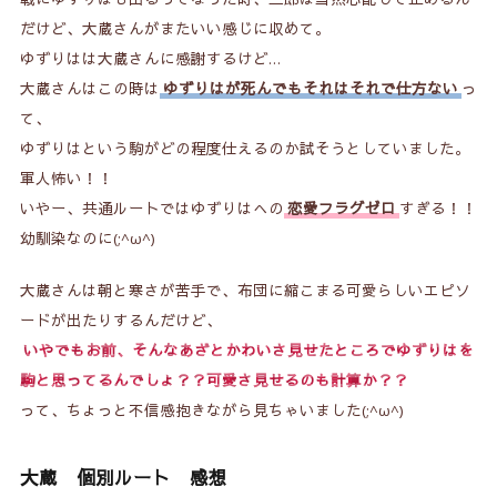
だけど、大蔵さんがまたいい感じに収めて。
ゆずりはは大蔵さんに感謝するけど…
大蔵さんはこの時は
ゆずりはが死んでもそれはそれで仕方ない
っ
て、
ゆずりはという駒がどの程度仕えるのか試そうとしていました。
軍人怖い！！
いやー、共通ルートではゆずりはへの
恋愛フラグゼロ
すぎる！！
幼馴染なのに(;^ω^)
大蔵さんは朝と寒さが苦手で、布団に縮こまる可愛らしいエピソ
ードが出たりするんだけど、
いやでもお前、そんなあざとかわいさ見せたところでゆずりはを
駒と思ってるんでしょ？？可愛さ見せるのも計算か？？
って、ちょっと不信感抱きながら見ちゃいました(;^ω^)
大蔵 個別ルート 感想