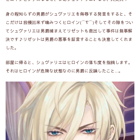
身の程知らずの男爵がシュヴァリエを侮辱する発言をすると、そ
こだけは我慢出来ず噛みつくヒロイン(⌒∇⌒)そしてその隙をつい
てシュヴァリエは男爵捕まえてリゼットも救出して事件は無事解
決です♪リゼットは男爵の悪事を証言することも決意してくれま
した。
部屋に帰ると、シュヴァリエはヒロインの落ち度を指摘します。
それはヒロインが危険な状態なのに男爵に反論したこと…。