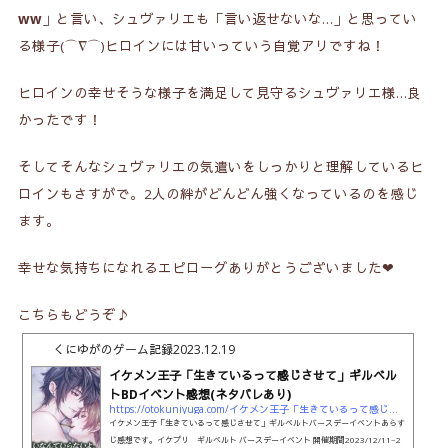
ww
」と言い、シュヴァリエも「言い返せないな…」と思ってい
る様子(⌒∇⌒)ヒロインには甘いっていう自覚アリですね！
ヒロインの幸せそうな様子を満足して見守るシュヴァリエ様…良
かったです！
そしてそんなシュヴァリエの気遣いをしっかりと理解しているヒ
ロインもさすがで。2人の絆がどんどん強くなっているのを感じ
ます。
幸せな気持ちになれるエピローグありがとうございました❤
こちらもどうぞ♪
くにゆがのゲーム記録
2023.12.19
イケメン王子「生きているって感じさせて」ギルベル
トBDイベント感想(ネタバレあり)
https://otokuniyuga.com/イケメン王子「生きているって感じさせて」ギル
イケメン王子「生きているって感じさせて」ギルベルトバースデーイベントあらす
じ感想です。イケプリ ギルベルト バースデーイベント 開催期間2023/12/11~2