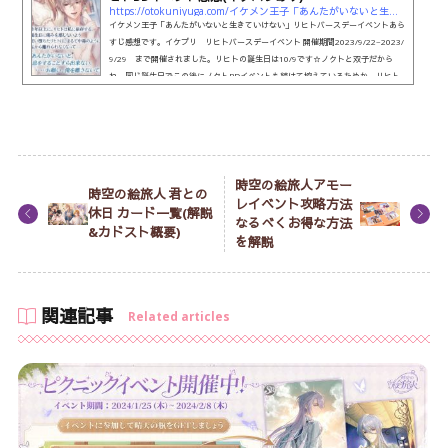
https://otokuniyuga.com/イケメン王子「あんたがいないと生きていけない
イケメン王子「あんたがいないと生きていけない」リヒトバースデーイベントあら
すじ感想です。イケプリ リヒトバースデーイベント 開催期間2023/9/22~2023/
9/29 まで開催されました。リヒトの誕生日は10/9です☆ノクトと双子だから
ね。同じ誕生日でこの後にノクトBDイベントも続けて控えているためか、リヒト
は誕生日よりちょっと早めのイベント開催となりました☆イケプリ リヒトバース
デーイベント 概要(ネタバレなし)誕生日に深い傷を持つリヒトのバースデーのお
話。だけど今回はヒロインへのヤバい執着心と、それに対するヒロイン...
時空の絵旅人アモー
時空の絵旅人 君との
レイベント攻略方法
休日 カード一覧(解説
なるべくお得な方法
&カドスト概要)
を解説
関連記事
Related articles