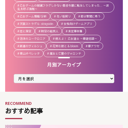
乙女ゲームの破滅フラグしかない悪役令嬢に転生してしまった… ～波
乱を呼ぶ海賊～
乙女ゲーム情報/分析
勿ノ怪契リ
君は雪間に希う
天獄ストラグル -strayside-
女性向けゲームアプリ
恋と深空
時空の絵旅人
未定事件簿
泡沫のユークロニア
燃えよ！ 乙女道士 ～華遊恋語～
終遠のヴィルシュ
花笑む彼と & bloom
華アワセ
青山オペレッタ
魔女と亡霊のヴォロンテ
月別アーカイブ
月
別
ア
ー
カ
イ
ブ
RECOMMEND
おすすめ記事