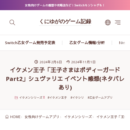
女性向けゲームの感想や攻略法など！Switchもソシャゲも！
くにゆがのゲーム記録
Switch乙女ゲーム発売予定表
乙女ゲーム情報/分析
Ninte
2024年2月6日
2024年11月1日
イケメン王子「王子さまはボディーガード
Part2」シュヴァリエ イベント感想(ネタバレ
あり)
イケメンシリーズ
#
イケメン王子
#
イケシリ
#
乙女ゲームアプリ
女性向けゲームアプリ
イケメンシリーズ
イケメン王子「王子さ
HOME