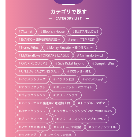
カテゴリで探す
CATEGORY LIST
7'scarlet
Blackish House
BUSTAFELLOWS
BYAKKO～四神部隊炎恋記～
even if TEMPEST
Honey Vibes
Money Parasite ～嘘つきな女～
My9Swallows TOPSTARS LEAGUE
Nintendo Switch
OVER REQUIEMZ
Side Kicks! beyond
SympathyKiss
UN:LOGICAL(アンロジカル
お知らせ・雑記
イケメンシリーズ
イケメン戦国
イケメン王子
オランピアソワレ
キューピット・パラサイト
ジャックジャンヌ
スリルインラブ
テミラーナ国の強運姫と悲運騎士団
トラブル・マギア
ネオンクラッシュ
ハンサムロンダリング -the mystic lover-
ブレイクマイケース
マジェスティック☆マジョリカル
マツリカの炯-kEi-
ミストニアの翅望
ラディアンテイル
ランキング
レッドベルの慟哭