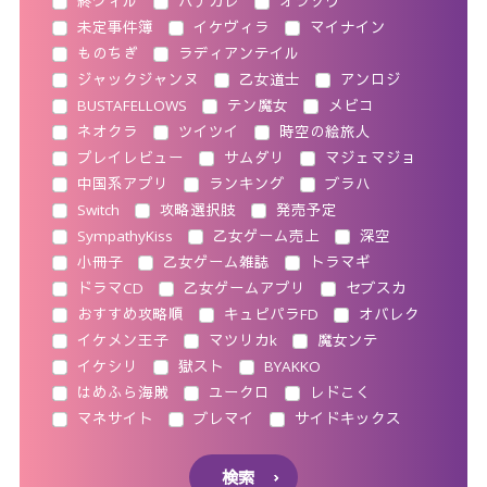
終ヴィル
ハナカレ
オラソワ
未定事件簿
イケヴィラ
マイナイン
ものちぎ
ラディアンテイル
ジャックジャンヌ
乙女道士
アンロジ
BUSTAFELLOWS
テン魔女
メビコ
ネオクラ
ツイツイ
時空の絵旅人
プレイレビュー
サムダリ
マジェマジョ
中国系アプリ
ランキング
ブラハ
Switch
攻略選択肢
発売予定
SympathyKiss
乙女ゲーム売上
深空
小冊子
乙女ゲーム雑誌
トラマギ
ドラマCD
乙女ゲームアプリ
セブスカ
おすすめ攻略順
キュピパラFD
オバレク
イケメン王子
マツリカk
魔女ンテ
イケシリ
獄スト
BYAKKO
はめふら海賊
ユークロ
レドこく
マネサイト
ブレマイ
サイドキックス
検索