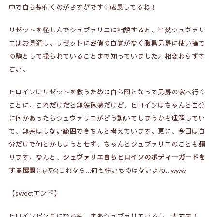
中で自ら勘付くのがさすが
です✨成長してるね！
リゼットを怪しんでシュヴァリエに相談すると、当然シュヴァリ
エはお見通し。リゼットに密偵の自覚がなく腹黒男爵に使い捨て
の駒として操られていることまで知っていました。相変わらずす
ごい。
ヒロインはリゼットを救うために自ら囮となって男爵の家へ行く
ことに。これだけだと無鉄砲感だけど、ヒロインはちゃんと自分
に何かあったらシュヴァリエがどう動いてしまうかも理解してい
て、無茶はしない範囲できちんと考えています。更に、今回は自
分だけで何とかしようとせず、ちゃんとシュヴァリエのことも頼
ります。なんと、
シュヴァリエ自らヒロインのボディーガードを
する展開
に(≧∇≦)これなら…
何も怖いものはない
よね…www
【sweetエンド】
ヒロインピンチになるも、まあシュヴァリエいるし、大丈夫！