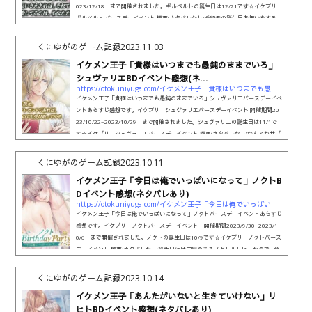
023/12/18 まで開催されました。ギルベルトの誕生日は12/21です☆イケプリ
ギルベルト バースデーイベント 概要(ネタバレなし)婚約者の誕生日お祝いをする…
それだけで命がけな、相変わらずとっても面倒で厄介なギルベルト様の幸せな誕生
日ストーリーです❤イケプリ ギルベルト バースデーイベント あらすじ感想(ネタ
くにゆがのゲーム記録
2023.11.03
バレあり)ヴァルターさんの定期健診を何とかギルベルトに受...
イケメン王子「貴様はいつまでも愚鈍のままでいろ」
シュヴァリエBDイベント感想(ネ...
https://otokuniyuga.com/イケメン王子「貴様はいつまでも愚鈍のままでい
イケメン王子「貴様はいつまでも愚鈍のままでいろ」シュヴァリエバースデーイベ
ントあらすじ感想です。イケプリ シュヴァリエバースデーイベント 開催期間20
23/10/22~2023/10/29 まで開催されました。シュヴァリエの誕生日は11/1で
す☆イケプリ シュヴァリエバースデーイベント 概要(ネタバレなし)なんとかサプ
ライズバースデーをしたいヒロインと、全てを見透かすシュヴァリエ様のお話です
(笑)平和だ…。シュヴァリエ様も幸せそうだ…(⌒∇⌒)良かったね…(⌒∇⌒)イケプリ
くにゆがのゲーム記録
2023.10.11
シュヴァリエバースデーイベント あらすじ感想(ネタバレあり)シュ...
イケメン王子「今日は俺でいっぱいになって」ノクトB
Dイベント感想(ネタバレあり)
https://otokuniyuga.com/イケメン王子「今日は俺でいっぱいになって」ノ
イケメン王子「今日は俺でいっぱいになって」ノクトバースデーイベントあらすじ
感想です。イケプリ ノクトバースデーイベント 開催期間2023/9/30~2023/1
0/6 まで開催されました。ノクトの誕生日は10/9です☆イケプリ ノクトバース
デーイベント 概要(ネタバレなし)誕生日には因縁のあるノクト＆リヒトなので…今
回はそれをだいぶ乗り越えてきた2人と、兄弟の絆にじーんとするようなお話でし
た(⌒∇⌒)辛い過去は消えないけど、幸せになっていいんだよ、幸せに…という感じ
くにゆがのゲーム記録
2023.10.14
でした( ；∀；)イケプリ ノクトバースデーイベント あらすじ感想(...
イケメン王子「あんたがいないと生きていけない」リ
ヒトBDイベント感想(ネタバレあり)