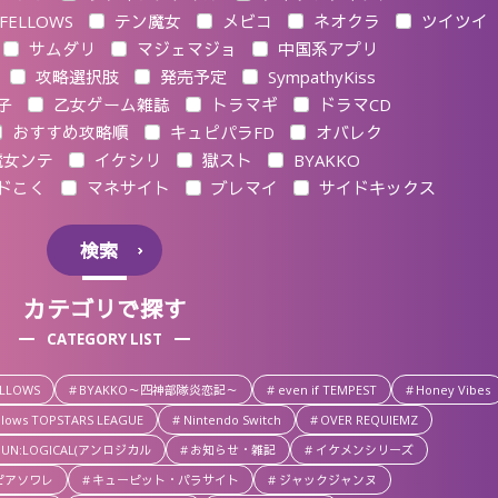
FELLOWS
テン魔女
メビコ
ネオクラ
ツイツイ
サムダリ
マジェマジョ
中国系アプリ
攻略選択肢
発売予定
SympathyKiss
子
乙女ゲーム雑誌
トラマギ
ドラマCD
おすすめ攻略順
キュピパラFD
オバレク
Blackish House
ハンサムロンダリング -the mysti
女ンテ
イケシリ
獄スト
BYAKKO
ドこく
マネサイト
ブレマイ
サイドキックス
検索
026年7月23日
2026年7月23日
カテゴリで探す
ackish House ←sideZ -
CATEGORY LIST
2026年6月30日
etour- おすすめ攻略順&
ハンサムロンダリング 
想(ネタバレなし)
ELLOWS
BYAKKO～四神部隊炎恋記～
even if TEMPEST
Honey Vibes
mystic lover- DLC「
llows TOPSTARS LEAGUE
Nintendo Switch
OVER REQUIEMZ
Story」感想(ネタバ
UN:LOGICAL(アンロジカル
お知らせ・雑記
イケメンシリーズ
ありorなし選択可)
ピアソワレ
キューピット・パラサイト
ジャックジャンヌ