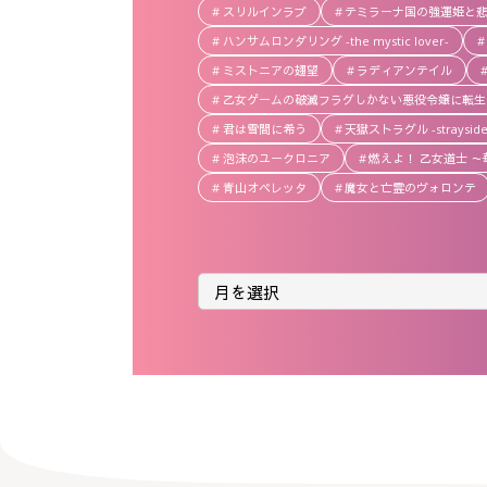
スリルインラブ
テミラーナ国の強運姫と
ハンサムロンダリング -the mystic lover-
ミストニアの翅望
ラディアンテイル
乙女ゲームの破滅フラグしかない悪役令嬢に転生
君は雪間に希う
天獄ストラグル -strayside
泡沫のユークロニア
燃えよ！ 乙女道士 
青山オペレッタ
魔女と亡霊のヴォロンテ
月
別
ア
ー
カ
イ
ブ