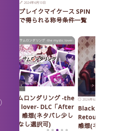
2024年6月13日
ブレイクマイケース SPIN
で得られる称号条件一覧
c lover-
Blackish House
2026年6月3日
2
マツリカの炯-
燭伝 おす
-the
2026年6月24日
2026年7月23日
(ネタバレな
After
Blackish House sideA→ -
レ少し
Retour- おすすめ攻略順&
感想(ネタバレなし)