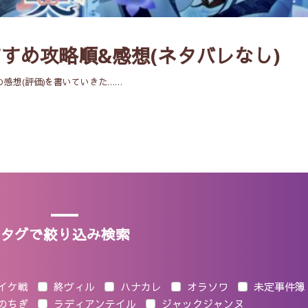
すすめ攻略順&感想(ネタバレなし)
感想(評価)を書いていきた……
タグで絞り込み検索
イケ戦
終ヴィル
ハナカレ
オラソワ
未定事件簿
のちぎ
ラディアンテイル
ジャックジャンヌ