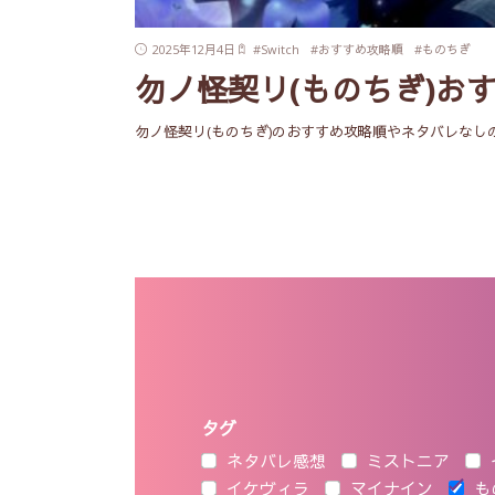
2025年12月4日
#
Switch
#
おすすめ攻略順
#
ものちぎ
勿ノ怪契リ(ものちぎ)お
勿ノ怪契リ(ものちぎ)のおすすめ攻略順やネタバレなしの
タグ
ネタバレ感想
ミストニア
イケヴィラ
マイナイン
も