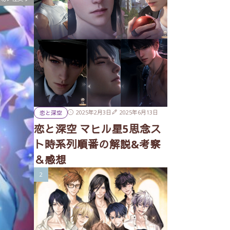
2025年2月3日
2025年6月13日
恋と深空
恋と深空 マヒル星5思念ス
ト時系列順番の解説&考察
＆感想