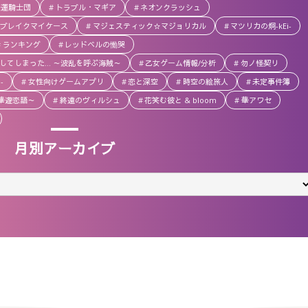
悲運騎士団
トラブル・マギア
ネオンクラッシュ
ブレイクマイケース
マジェスティック☆マジョリカル
マツリカの炯-kEi-
ランキング
レッドベルの慟哭
してしまった… ～波乱を呼ぶ海賊～
乙女ゲーム情報/分析
勿ノ怪契リ
-
女性向けゲームアプリ
恋と深空
時空の絵旅人
未定事件簿
～華遊恋語～
終遠のヴィルシュ
花笑む彼と & bloom
華アワセ
月別アーカイブ