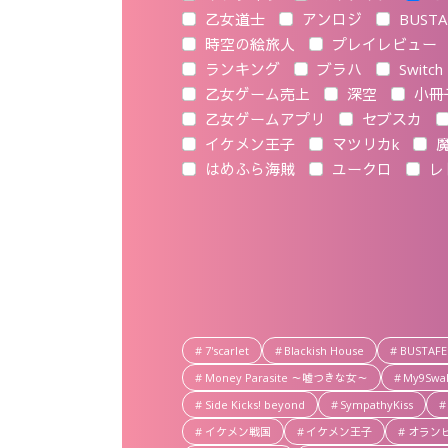
乙女道士
アンロジ
BUSTA
時空の絵旅人
プレイレビュー
ランキング
ブラハ
Switch
乙女ゲーム売上
深空
小冊
乙女ゲームアプリ
セブスカ
ハンサムロンダリング -the mystic lover-
イケメン王子
マツリカk
魔
はめふら海賊
ユークロ
レ
2
Bl
2026年4月24日
2026年6月30日
R
ハンサムロンダリング -the
感
7'scarlet
Blackish House
BUSTAF
mystic lover- おすすめ攻
Money Parasite ～嘘つきな女～
My9Swa
略順&感想(ネタバレなし)
Side Kicks! beyond
SympathyKiss
イケメン戦国
イケメン王子
オラン