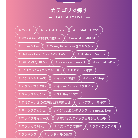
カテゴリで探す
CATEGORY LIST
7'scarlet
Blackish House
BUSTAFELLOWS
BYAKKO～四神部隊炎恋記～
even if TEMPEST
Honey Vibes
Money Parasite ～嘘つきな女～
My9Swallows TOPSTARS LEAGUE
Nintendo Switch
OVER REQUIEMZ
Side Kicks! beyond
SympathyKiss
UN:LOGICAL(アンロジカル
お知らせ・雑記
イケメンシリーズ
イケメン戦国
イケメン王子
オランピアソワレ
キューピット・パラサイト
ジャックジャンヌ
スリルインラブ
テミラーナ国の強運姫と悲運騎士団
トラブル・マギア
ネオンクラッシュ
ハンサムロンダリング -the mystic lover-
ブレイクマイケース
マジェスティック☆マジョリカル
マツリカの炯-kEi-
ミストニアの翅望
ラディアンテイル
ランキング
レッドベルの慟哭