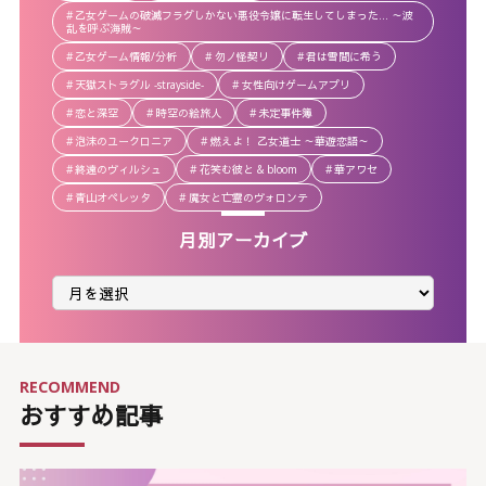
乙女ゲームの破滅フラグしかない悪役令嬢に転生してしまった… ～波
乱を呼ぶ海賊～
乙女ゲーム情報/分析
勿ノ怪契リ
君は雪間に希う
天獄ストラグル -strayside-
女性向けゲームアプリ
恋と深空
時空の絵旅人
未定事件簿
泡沫のユークロニア
燃えよ！ 乙女道士 ～華遊恋語～
終遠のヴィルシュ
花笑む彼と & bloom
華アワセ
青山オペレッタ
魔女と亡霊のヴォロンテ
月別アーカイブ
月
別
ア
ー
カ
イ
ブ
RECOMMEND
おすすめ記事