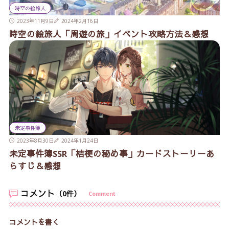
時空の絵旅人
2023年11月9日
2024年2月16日
時空の絵旅人「周遊の旅」イベント攻略方法＆感想
未定事件簿
2023年8月30日
2024年1月24日
未定事件簿SSR「桔梗の秘め事」カードストーリーあ
らすじ＆感想
コメント
（0件）
Comment
コメントを書く