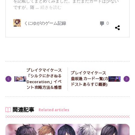
ブレイクマイケース
ブレイクマイケース
「シルクにかさねる
皇坂逢 カード一覧(カ
Decoration」イベ
ドストあらすじ概要)
ント攻略方法＆感想
関連記事
Related articles