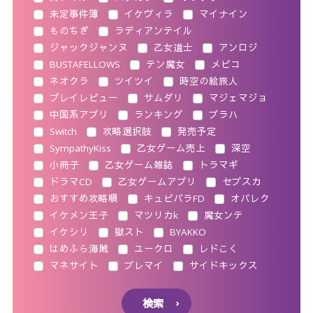
未定事件簿
イケヴィラ
マイナイン
ものちぎ
ラディアンテイル
ジャックジャンヌ
乙女道士
アンロジ
BUSTAFELLOWS
テン魔女
メビコ
ネオクラ
ツイツイ
時空の絵旅人
プレイレビュー
サムダリ
マジェマジョ
中国系アプリ
ランキング
ブラハ
Switch
攻略選択肢
発売予定
SympathyKiss
乙女ゲーム売上
深空
小冊子
乙女ゲーム雑誌
トラマギ
ドラマCD
乙女ゲームアプリ
セブスカ
おすすめ攻略順
キュピパラFD
オバレク
イケメン王子
マツリカk
魔女ンテ
イケシリ
獄スト
BYAKKO
はめふら海賊
ユークロ
レドこく
マネサイト
ブレマイ
サイドキックス
検索