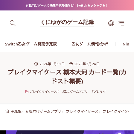
女性向けゲームの感想や攻略法など！Switchもソシャゲも！
くにゆがのゲーム記録
Switch乙女ゲーム発売予定表
乙女ゲーム情報/分析
Ninte
2024年6月11日
2025年3月24日
ブレイクマイケース 槻本大河 カード一覧(カ
ドスト概要)
ブレイクマイケース
#
乙女ゲームアプリ
#
ブレマイ
女性向けゲームアプリ
ブレイクマイケース
ブレイクマイケース
HOME